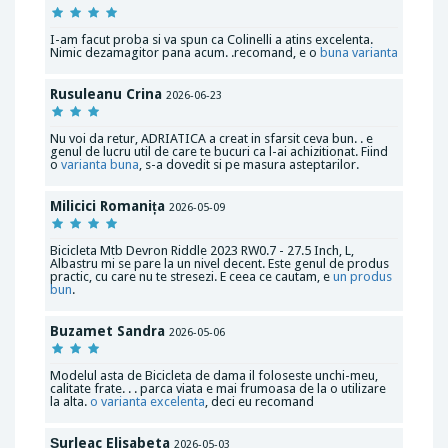
I-am facut proba si va spun ca Colinelli a atins excelenta.
Nimic dezamagitor pana acum. .recomand, e o
buna varianta
Rusuleanu Crina
2026-06-23
Nu voi da retur, ADRIATICA a creat in sfarsit ceva bun. . e
genul de lucru util de care te bucuri ca l-ai achizitionat. Fiind
o
varianta buna
, s-a dovedit si pe masura asteptarilor.
Milicici Romanița
2026-05-09
Bicicleta Mtb Devron Riddle 2023 RW0.7 - 27.5 Inch, L,
Albastru mi se pare la un nivel decent. Este genul de produs
practic, cu care nu te stresezi. E ceea ce cautam, e
un produs
bun
.
Buzamet Sandra
2026-05-06
Modelul asta de Bicicleta de dama il foloseste unchi-meu,
calitate frate. . . parca viata e mai frumoasa de la o utilizare
la alta.
o varianta excelenta
, deci eu recomand
Șurleac Elisabeta
2026-05-03