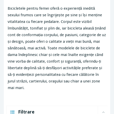
Bicicletele pentru femei oferă o experiență inedită
sexului frumos care se îngrijește pe sine și își menține
vitalitatea cu fiecare pedalare. Corpul este vizibil
îmbunătățit, tonifiat și plin de, iar bicicleta aleasă ținând
cont de conformația corpului, de pasiuni, categorie de uz
și design, poate oferi o calitate a vieții mai bună, mai
sănătoasă, mai activă. Toate modelele de biciclete de
dama îndeplinesc chiar și cele mai înalte exigențe când
vine vorba de calitate, confort și siguranță, oferindu-ți
libertate deplină să-ți desfășori activitățile preferate și
să-ți evidențiezi personalitatea cu fiecare călătorie în
jurul străzii, cartierului, oraşului sau chiar a unei zone
mai mari.
Filtrare