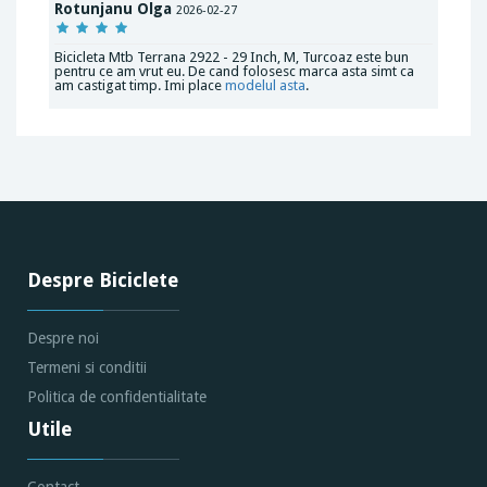
Rotunjanu Olga
2026-02-27
Bicicleta Mtb Terrana 2922 - 29 Inch, M, Turcoaz este bun
pentru ce am vrut eu. De cand folosesc marca asta simt ca
am castigat timp. Imi place
modelul asta
.
Despre Biciclete
Despre noi
Termeni si conditii
Politica de confidentialitate
Utile