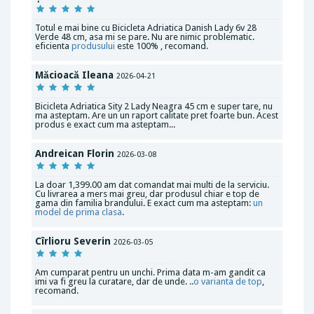
Totul e mai bine cu Bicicleta Adriatica Danish Lady 6v 28
Verde 48 cm, asa mi se pare. Nu are nimic problematic.
eficienta
produsului
este 100% , recomand.
Măcioacă Ileana
2026-04-21
Bicicleta Adriatica Sity 2 Lady Neagra 45 cm e super tare, nu
ma asteptam. Are un un raport calitate pret foarte bun. Acest
produs e exact cum ma asteptam...
Andreican Florin
2026-03-08
La doar 1,399.00 am dat comandat mai multi de la serviciu.
Cu livrarea a mers mai greu, dar produsul chiar e top de
gama din familia brandului. E exact cum ma asteptam:
un
model de prima clasa
.
Cîrlioru Severin
2026-03-05
Am cumparat pentru un unchi. Prima data m-am gandit ca
imi va fi greu la curatare, dar de unde. ..
o varianta de top
,
recomand.