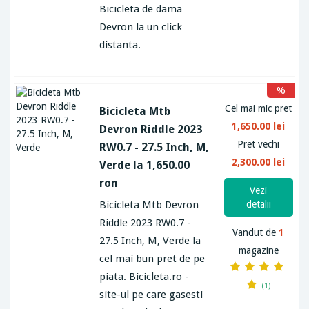
Bicicleta de dama
Devron la un click
distanta.
%
Cel mai mic pret
Bicicleta Mtb
1,650.00 lei
Devron Riddle 2023
Pret vechi
RW0.7 - 27.5 Inch, M,
2,300.00 lei
Verde la 1,650.00
ron
Vezi
Bicicleta Mtb Devron
detalii
Riddle 2023 RW0.7 -
Vandut de
1
27.5 Inch, M, Verde la
magazine
cel mai bun pret de pe
piata. Bicicleta.ro -
(1)
site-ul pe care gasesti