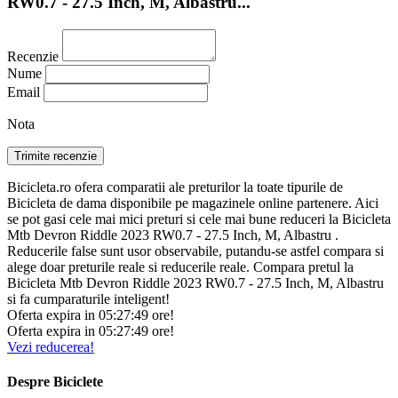
RW0.7 - 27.5 Inch, M, Albastru...
Recenzie
Nume
Email
Nota
Bicicleta.ro ofera comparatii ale preturilor la toate tipurile de
Bicicleta de dama disponibile pe magazinele online partenere. Aici
se pot gasi cele mai mici preturi si cele mai bune reduceri la Bicicleta
Mtb Devron Riddle 2023 RW0.7 - 27.5 Inch, M, Albastru .
Reducerile false sunt usor observabile, putandu-se astfel compara si
alege doar preturile reale si reducerile reale. Compara pretul la
Bicicleta Mtb Devron Riddle 2023 RW0.7 - 27.5 Inch, M, Albastru
si fa cumparaturile inteligent!
Oferta expira in
05:
27:
48
ore!
Oferta expira in
05:
27:
48
ore!
Vezi reducerea!
Despre Biciclete