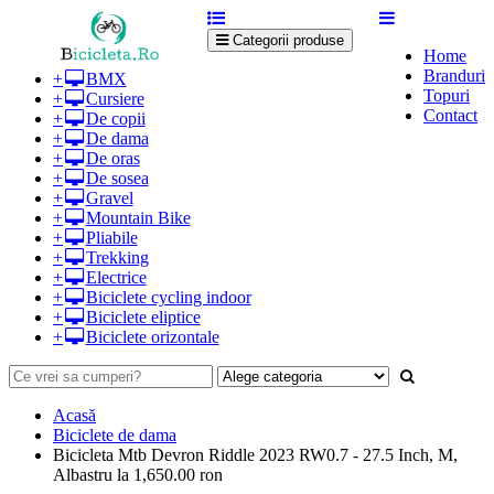
Categorii produse
Home
Branduri
+
BMX
Topuri
+
Cursiere
Contact
+
De copii
+
De dama
+
De oras
+
De sosea
+
Gravel
+
Mountain Bike
+
Pliabile
+
Trekking
+
Electrice
+
Biciclete cycling indoor
+
Biciclete eliptice
+
Biciclete orizontale
Acasă
Biciclete de dama
Bicicleta Mtb Devron Riddle 2023 RW0.7 - 27.5 Inch, M,
Albastru la 1,650.00 ron