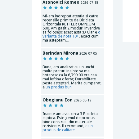
Asonovici Romeo
2026-07-18
Mi-am indreptat atentia si catre
recenziile primite de Bicicleta
Orizontala KETTLER OMNIUM
500. Am gasit 2 moduri inventive
sa folosesc acest asta :D Clar e
o
varianta de nota 10+
, exact cum
ma asteptam...
Berindan Mirona
2026-07-05
Buna, am analizat cu un unchi
multe preturi inainte sa ma
hotarasc ca la 6,799.00 era cea
mai ieftina oferta; Durabilitate
peste asteptari. Merita cumparat,
e
un produs bun
Obogianu Ion
2026-05-19
Inainte am avut circa 3 Bicicleta
eliptica. Este genul de produs
bine construit, din materiale
rezistente. Il recomand, e
un
produs de calitate