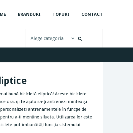
ME
BRANDURI
TOPURI
CONTACT
iptice
ai bună bicicletă eliptică! Aceste biciclete
ice oră, și te ajută să-ți antrenezi mintea și
ți personalizezi antrenamentele în funcție de
pentru a-ți menține silueta. Utilizarea lor este
iciclete pot îmbunătăți funcția sistemului