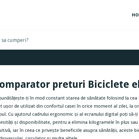
HO
omparator preturi Biciclete el
unătățește-ți în mod constant starea de sănătate folosind la cea m
t ușor de utilizat din confortul casei în orice moment al zilei, la or
pul. Cu ajutorul cadrului ergonomic și al ecranului digital poți să-
esități și disponibilitate, pentru a elimina kilogramele în plus sau 
uitivă, iar în ceea ce privește beneficiile asupra sănătății, aceste b
diovascular, circulator și multe altele.