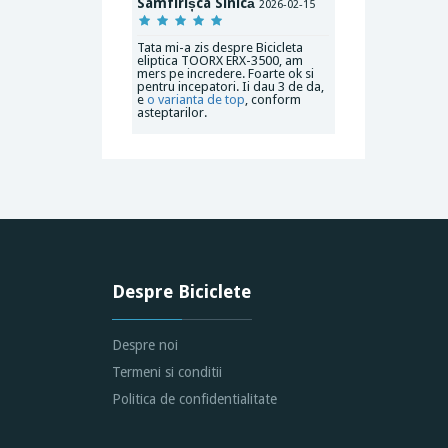
Samfirișca Sinică
2026-02-15
Tata mi-a zis despre Bicicleta
eliptica TOORX ERX-3500, am
mers pe incredere. Foarte ok si
pentru incepatori. Ii dau 3 de da,
e
o varianta de top
, conform
asteptarilor.
Despre Biciclete
Despre noi
Termeni si conditii
Politica de confidentialitate