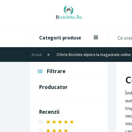
Categorii produse
Acasă
Oferte Biciclete eliptice la magazinele online
Filtrare
C
Producator
Îmb
sun
tru
Recenzii
nec
int
car