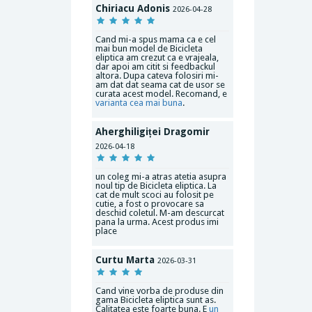
Chiriacu Adonis
2026-04-28
Cand mi-a spus mama ca e cel
mai bun model de Bicicleta
eliptica am crezut ca e vrajeala,
dar apoi am citit si feedbackul
altora. Dupa cateva folosiri mi-
am dat dat seama cat de usor se
curata acest model. Recomand, e
varianta cea mai buna
.
Aherghiligiței Dragomir
2026-04-18
un coleg mi-a atras atetia asupra
noul tip de Bicicleta eliptica. La
cat de mult scoci au folosit pe
cutie, a fost o provocare sa
deschid coletul. M-am descurcat
pana la urma. Acest produs imi
place
Curtu Marta
2026-03-31
Cand vine vorba de produse din
gama Bicicleta eliptica sunt as.
Calitatea este foarte buna. E
un