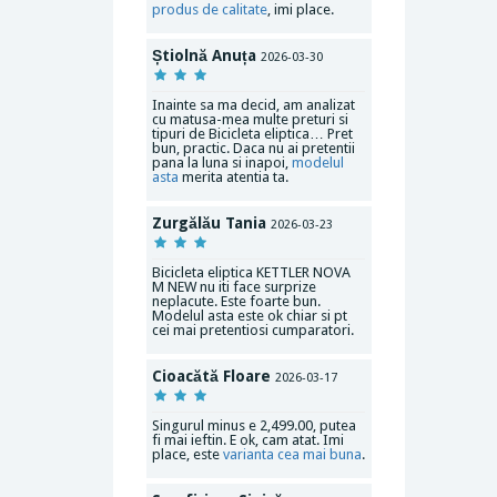
produs de calitate
, imi place.
Știolnă Anuța
2026-03-30
Inainte sa ma decid, am analizat
cu matusa-mea multe preturi si
tipuri de Bicicleta eliptica… Pret
bun, practic. Daca nu ai pretentii
pana la luna si inapoi,
modelul
asta
merita atentia ta.
Zurgălău Tania
2026-03-23
Bicicleta eliptica KETTLER NOVA
M NEW nu iti face surprize
neplacute. Este foarte bun.
Modelul asta este ok chiar si pt
cei mai pretentiosi cumparatori.
Cioacătă Floare
2026-03-17
Singurul minus e 2,499.00, putea
fi mai ieftin. E ok, cam atat. Imi
place, este
varianta cea mai buna
.