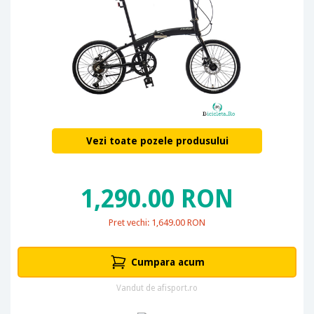
Vezi toate pozele produsului
1,290.00 RON
Pret vechi: 1,649.00 RON
Cumpara acum
Vandut de afisport.ro