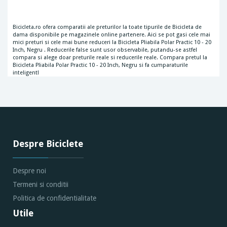
Bicicleta.ro ofera comparatii ale preturilor la toate tipurile de Bicicleta de
dama disponibile pe magazinele online partenere. Aici se pot gasi cele mai
mici preturi si cele mai bune reduceri la Bicicleta Pliabila Polar Practic 10 - 20
Inch, Negru . Reducerile false sunt usor observabile, putandu-se astfel
compara si alege doar preturile reale si reducerile reale. Compara pretul la
Bicicleta Pliabila Polar Practic 10 - 20 Inch, Negru si fa cumparaturile
inteligent!
Despre Biciclete
Despre noi
Termeni si conditii
Politica de confidentialitate
Utile