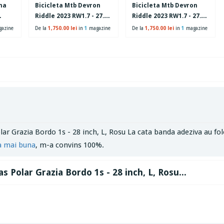
na
Bicicleta Mtb Devron
Bicicleta Mtb Devron
Riddle 2023 RW1.7 - 27.5
Riddle 2023 RW1.7 - 27.5
Inch, S, Albastru
Inch, S, Verde
azine
De la
1,750.00 lei
in
1
magazine
De la
1,750.00 lei
in
1
magazine
lar Grazia Bordo 1s - 28 inch, L, Rosu La cata banda adeziva au fol
a mai buna
, m-a convins 100%.
as Polar Grazia Bordo 1s - 28 inch, L, Rosu...