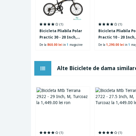
(1)
(1)
Bicicleta Pliabila Polar
Bicicleta Pliabila Po
Practic 30 - 20 Inch,
Practic 10 - 20 Inch,
Negru
Negru
De la
860.00 lei
in
1
magazine
De la
1,290.00 lei
in
1
mag
Alte Biciclete de dama similar
(1)
(1)