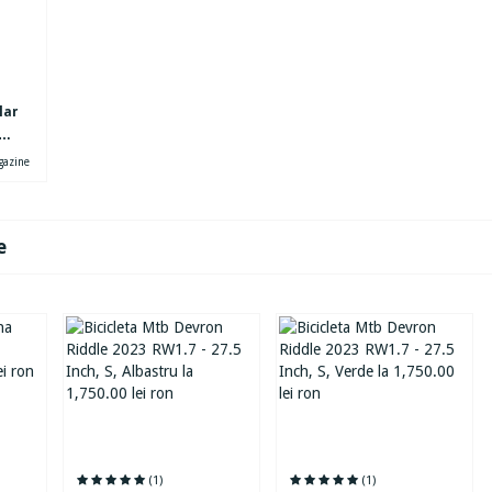
lar
azine
e
(1)
(1)