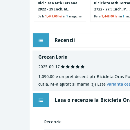
Bicicleta Mtb Terrana
Bicicleta Mtb Terra
2922 - 29 Inch, M,
2722 - 27.5 Inch, M,
Turcoaz
Turcoaz
De la
1,449.00 lei
in
1
magazine
De la
1,449.00 lei
in
1
mag
Recenzii
Grozan Lorin
2025-09-17
1,090.00 e un pret decent ptr Bicicleta Oras Po
cutia. M-a ajutat si mama :))) Este
varianta ce
Lasa o recenzie la Bicicleta Or
Recenzie