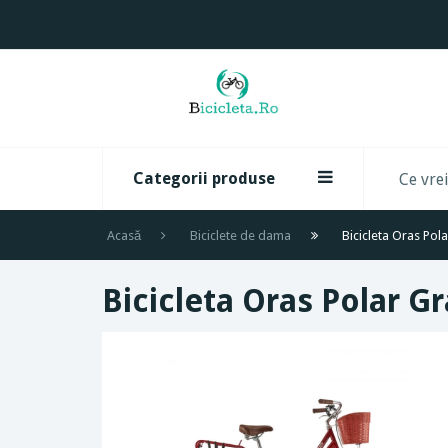
Categorii produse
Acasă
Biciclete de dama
Bicicleta Oras Pola
Bicicleta Oras Polar Gr