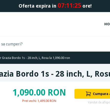
07:
11:
25
Oferta expira in
ore!
HO
r Grazia Bordo 1s - 28 inch, L, Rosu la 1,090.00 ron
azia Bordo 1s - 28 inch, L, Ros
1,090.00 RON
Cumpara
Pret vechi: 1,499.00 RON
Vandut de afispo