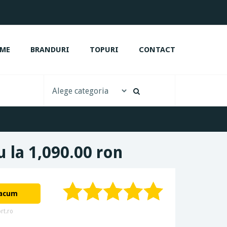
ME
BRANDURI
TOPURI
CONTACT
u la 1,090.00 ron
 acum
rt.ro