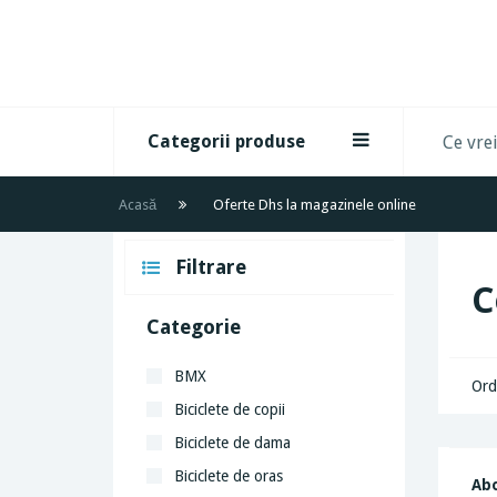
Categorii produse
Acasă
Oferte Dhs la magazinele online
Filtrare
C
Categorie
BMX
Ord
Biciclete de copii
Biciclete de dama
Biciclete de oras
Abo