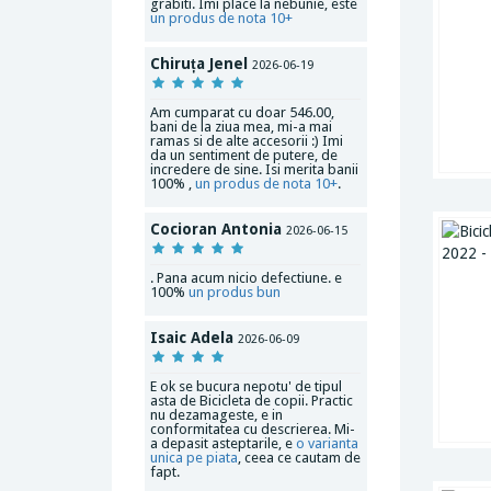
grabiti. Imi place la nebunie, este
un produs de nota 10+
Chiruța Jenel
2026-06-19
Am cumparat cu doar 546.00,
bani de la ziua mea, mi-a mai
ramas si de alte accesorii :) Imi
da un sentiment de putere, de
incredere de sine. Isi merita banii
100% ,
un produs de nota 10+
.
Cocioran Antonia
2026-06-15
. Pana acum nicio defectiune. e
100%
un produs bun
Isaic Adela
2026-06-09
E ok se bucura nepotu' de tipul
asta de Bicicleta de copii. Practic
nu dezamageste, e in
conformitatea cu descrierea. Mi-
a depasit asteptarile, e
o varianta
unica pe piata
, ceea ce cautam de
fapt.