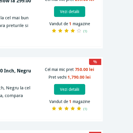
elow la 299.00
Vezi detalii
 la cel mai bun
Vandut de
1
magazine
ra preturile si
(1)
%
Cel mai mic pret
750.00 lei
20 Inch, Negru
Pret vechi
1,790.00 lei
ch, Negru la cel
Vezi detalii
rta, compara
Vandut de
1
magazine
(1)