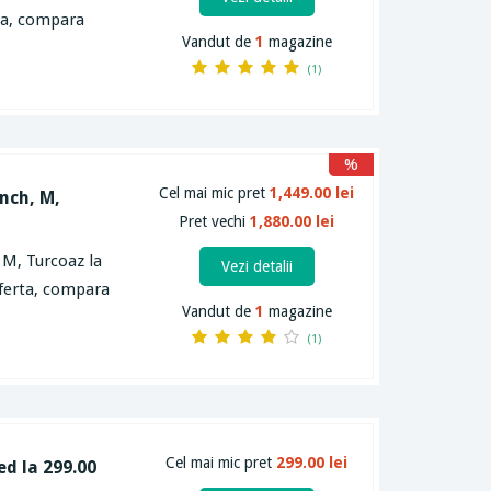
rta, compara
Vandut de
1
magazine
(1)
%
Cel mai mic pret
1,449.00 lei
Inch, M,
Pret vechi
1,880.00 lei
 M, Turcoaz la
Vezi detalii
oferta, compara
Vandut de
1
magazine
(1)
Cel mai mic pret
299.00 lei
ed la 299.00