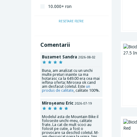
10.000+ ron
RESETARE FILTRE
Comentarii
Buzamet Sandra
2026-08-02
Buna, am analizat cu un unchi
multe preturi inainte sa ma
hotarasc ca la 649.00 era cea mai
ieftina oferta; Mirosea ok cand
am desfacut coletul. Este
un
produs de calitate
, calitate 100%.
Miroșeanu Eric
2026-07-19
Modelul asta de Mountain Bike il
foloseste unchi-meu, calitate
frate. La cat de mult scoci au
folosit pe cutie, a fost o
provocare sa deschid coletul. M-
am descurcat pana la urma. Imi