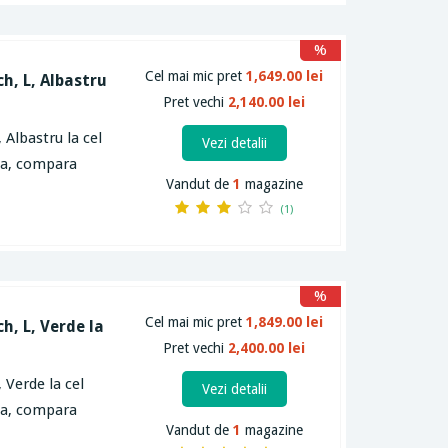
%
Cel mai mic pret
1,649.00 lei
ch, L, Albastru
Pret vechi
2,140.00 lei
 Albastru la cel
Vezi detalii
rta, compara
Vandut de
1
magazine
(1)
%
Cel mai mic pret
1,849.00 lei
h, L, Verde la
Pret vechi
2,400.00 lei
 Verde la cel
Vezi detalii
rta, compara
Vandut de
1
magazine