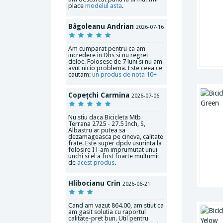
place
modelul asta
.
Bâgoleanu Andrian
2026-07-16
Am cumparat pentru ca am
incredere in Dhs si nu regret
deloc. Folosesc de 7 luni si nu am
avut nicio problema. Este ceea ce
cautam:
un produs de nota 10+
Copețchi Carmina
2026-07-06
Nu stiu daca Bicicleta Mtb
Terrana 2725 - 27.5 Inch, S,
Albastru ar putea sa
dezamageasca pe cineva, calitate
frate. Este super dpdv usurinta la
folosire I l-am imprumutat unui
unchi si el a fost foarte multumit
de
acest produs
.
Hlibocianu Crin
2026-06-21
Cand am vazut 864.00, am stiut ca
am gasit solutia cu raportul
calitate-pret bun. Util pentru