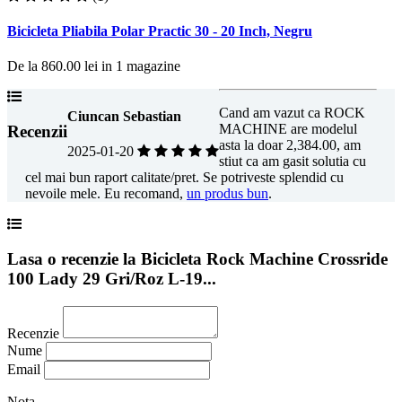
Bicicleta Pliabila Polar Practic 30 - 20 Inch, Negru
De la
860.00 lei
in
1
magazine
Cand am vazut ca ROCK
Ciuncan Sebastian
MACHINE are modelul
Recenzii
asta la doar 2,384.00, am
2025-01-20
stiut ca am gasit solutia cu
cel mai bun raport calitate/pret. Se potriveste splendid cu
nevoile mele. Eu recomand,
un produs bun
.
Lasa o recenzie la Bicicleta Rock Machine Crossride
100 Lady 29 Gri/Roz L-19...
Recenzie
Nume
Email
Nota