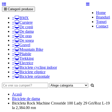
Categorii produse
Home
Branduri
+
BMX
Topuri
+
Cursiere
Contact
+
De copii
+
De dama
+
De oras
+
De sosea
+
Gravel
+
Mountain Bike
+
Pliabile
+
Trekking
+
Electrice
+
Biciclete cycling indoor
+
Biciclete eliptice
+
Biciclete orizontale
Acasă
Biciclete de dama
Bicicleta Rock Machine Crossride 100 Lady 29 Gri/Roz L-19
la 2,384.00 ron