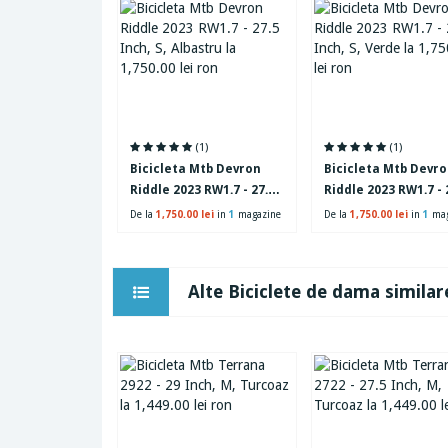
(1)
(1)
Bicicleta Mtb Devron
Bicicleta Mtb Devr
Riddle 2023 RW1.7 - 27.5
Riddle 2023 RW1.7 - 
Inch, S, Albastru
Inch, S, Verde
De la
1,750.00 lei
in
1
magazine
De la
1,750.00 lei
in
1
mag
Alte Biciclete de dama similar