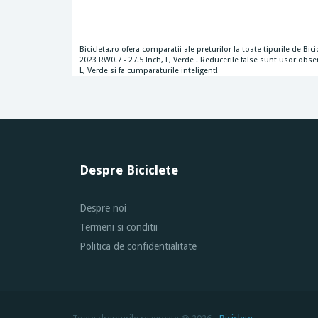
Bicicleta.ro ofera comparatii ale preturilor la toate tipurile de B
2023 RW0.7 - 27.5 Inch, L, Verde . Reducerile false sunt usor obse
L, Verde si fa cumparaturile inteligent!
Despre Biciclete
Despre noi
Termeni si conditii
Politica de confidentialitate