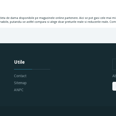
icicleta de dama disponibile pe magazinele online partenere. Aici se pot gasi cele mai mi
rvabile, putandu-se astfel compara si alege doar preturile reale si reducerile reale. Co
Utile
Contact
Ab
Sitemap
ANPC