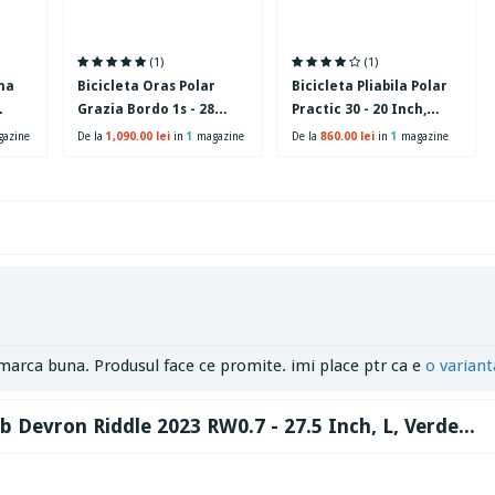
(1)
(1)
na
Bicicleta Oras Polar
Bicicleta Pliabila Polar
Grazia Bordo 1s - 28
Practic 30 - 20 Inch,
inch, L, Rosu
Negru
azine
De la
1,090.00 lei
in
1
magazine
De la
860.00 lei
in
1
magazine
marca buna. Produsul face ce promite. imi place ptr ca e
o variant
tb Devron Riddle 2023 RW0.7 - 27.5 Inch, L, Verde...