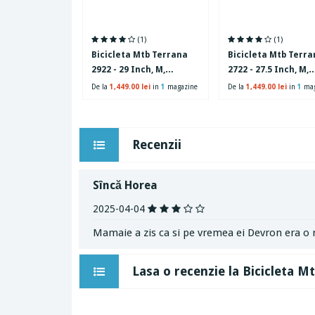
(1)
(1)
Bicicleta Mtb Terrana
Bicicleta Mtb Terra
2922 - 29 Inch, M,
2722 - 27.5 Inch, M,
Turcoaz
Turcoaz
De la
1,449.00 lei
in
1
magazine
De la
1,449.00 lei
in
1
mag
Recenzii
Sîncă Horea
2025-04-04
Mamaie a zis ca si pe vremea ei Devron era o 
Lasa o recenzie la Bicicleta M