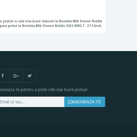
ci preturi si cele mai bune reduceri la Bicicleta Mtb Devron Riddle
mpara pretul la Bicicleta Mtb Devron Riddle 2023 RW0.7 - 27.5 Inch,
oneaza-te pentru a primi cele mai bune preturi
ABONEAZA-TE