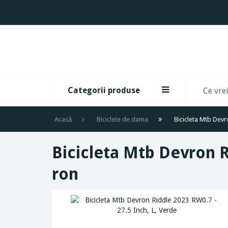
Categorii produse
Acasă
Biciclete de dama
Bicicleta Mtb Devr
Bicicleta Mtb Devron Ri
ron