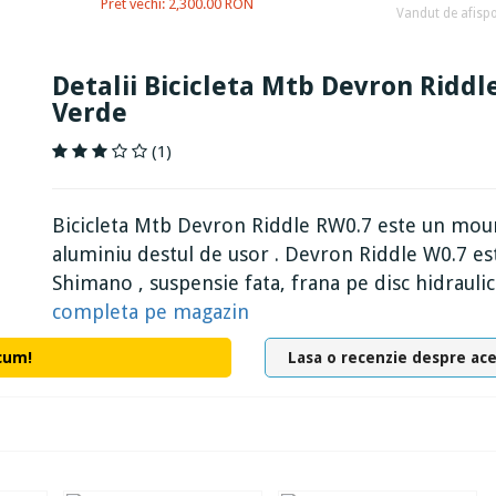
Pret vechi: 2,300.00 RON
Vandut de afispo
Detalii Bicicleta Mtb Devron Riddle
Verde
(1)
Bicicleta Mtb Devron Riddle RW0.7 este un mount
aluminiu destul de usor . Devron Riddle W0.7 e
Shimano , suspensie fata, frana pe disc hidraulica,
completa pe magazin
cum!
Lasa o recenzie despre ac