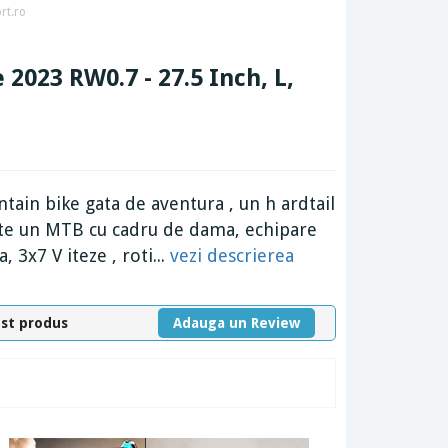
rt.ro
 2023 RW0.7 - 27.5 Inch, L,
ain bike gata de aventura , un h ardtail
ste un MTB cu cadru de dama, echipare
 3x7 V iteze , roti...
vezi descrierea
est produs
Adauga un Review