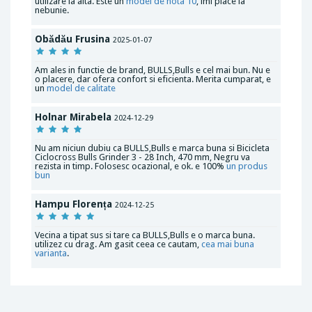
utilizare la alta. Este un
model de nota 10
, imi place la
nebunie.
Obădău Frusina
2025-01-07
Am ales in functie de brand, BULLS,Bulls e cel mai bun. Nu e
o placere, dar ofera confort si eficienta. Merita cumparat, e
un
model de calitate
Holnar Mirabela
2024-12-29
Nu am niciun dubiu ca BULLS,Bulls e marca buna si Bicicleta
Ciclocross Bulls Grinder 3 - 28 Inch, 470 mm, Negru va
rezista in timp. Folosesc ocazional, e ok. e 100%
un produs
bun
Hampu Florența
2024-12-25
Vecina a tipat sus si tare ca BULLS,Bulls e o marca buna.
utilizez cu drag. Am gasit ceea ce cautam,
cea mai
buna
varianta
.