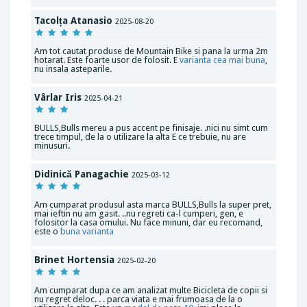
Tacolța Atanasio
2025-08-20
Am tot cautat produse de Mountain Bike si pana la urma 2m
hotarat. Este foarte usor de folosit. E
varianta cea mai buna
,
nu insala asteparile.
Vârlar Iris
2025-04-21
BULLS,Bulls mereu a pus accent pe finisaje. .nici nu simt cum
trece timpul, de la o utilizare la alta E ce trebuie, nu are
minusuri.
Didinică Panagachie
2025-03-12
Am cumparat produsul asta marca BULLS,Bulls la super pret,
mai ieftin nu am gasit. ..nu regreti ca-l cumperi, gen, e
folositor la casa omului. Nu face minuni, dar eu recomand,
este o
buna varianta
Brinet Hortensia
2025-02-20
Am cumparat dupa ce am analizat multe Bicicleta de copii si
nu regret deloc. . . parca viata e mai frumoasa de la o