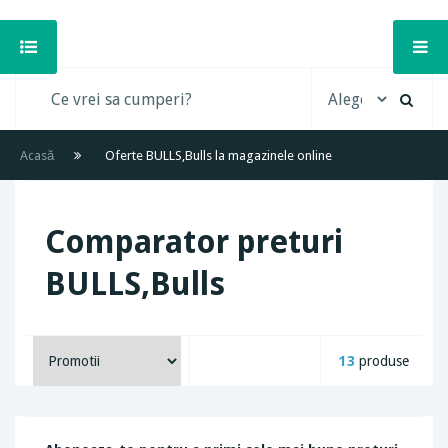
Acasă
Oferte BULLS,Bulls la magazinele online
Comparator preturi
BULLS,Bulls
13
produse