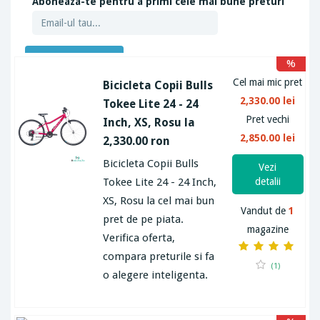
Aboneaza-te pentru a primi cele mai bune preturi
ABONEAZA-TE
%
Cel mai mic pret
Bicicleta Copii Bulls
2,330.00 lei
Tokee Lite 24 - 24
Pret vechi
Inch, XS, Rosu la
2,850.00 lei
2,330.00 ron
Bicicleta Copii Bulls
Vezi
Tokee Lite 24 - 24 Inch,
detalii
XS, Rosu la cel mai bun
Vandut de
1
pret de pe piata.
magazine
Verifica oferta,
compara preturile si fa
(1)
o alegere inteligenta.