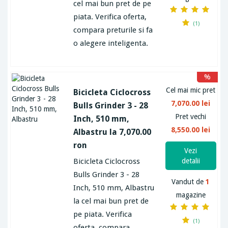
cel mai bun pret de pe
piata. Verifica oferta,
(1)
compara preturile si fa
o alegere inteligenta.
%
Cel mai mic pret
Bicicleta Ciclocross
7,070.00 lei
Bulls Grinder 3 - 28
Pret vechi
Inch, 510 mm,
8,550.00 lei
Albastru la 7,070.00
ron
Vezi
Bicicleta Ciclocross
detalii
Bulls Grinder 3 - 28
Vandut de
1
Inch, 510 mm, Albastru
magazine
la cel mai bun pret de
pe piata. Verifica
(1)
oferta, compara