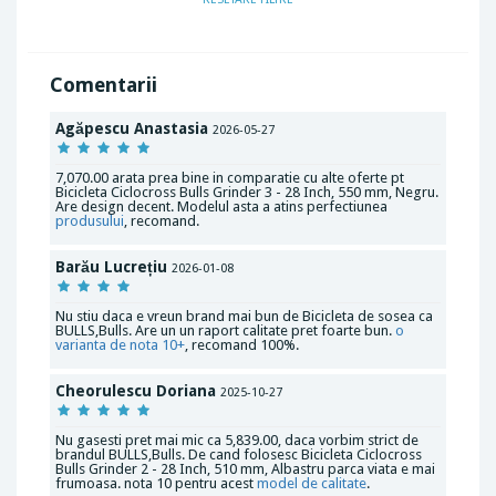
Comentarii
Agăpescu Anastasia
2026-05-27
7,070.00 arata prea bine in comparatie cu alte oferte pt
Bicicleta Ciclocross Bulls Grinder 3 - 28 Inch, 550 mm, Negru.
Are design decent. Modelul asta a atins perfectiunea
produsului
, recomand.
Barău Lucrețiu
2026-01-08
Nu stiu daca e vreun brand mai bun de Bicicleta de sosea ca
BULLS,Bulls. Are un un raport calitate pret foarte bun.
o
varianta de nota 10+
, recomand 100%.
Cheorulescu Doriana
2025-10-27
Nu gasesti pret mai mic ca 5,839.00, daca vorbim strict de
brandul BULLS,Bulls. De cand folosesc Bicicleta Ciclocross
Bulls Grinder 2 - 28 Inch, 510 mm, Albastru parca viata e mai
frumoasa. nota 10 pentru acest
model de calitate
.