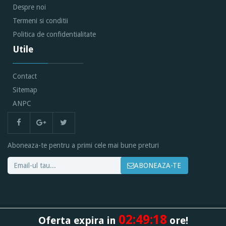
Despre noi
Termeni si conditii
Politica de confidentialitate
Utile
Contact
Sitemap
ANPC
Aboneaza-te pentru a primi cele mai bune preturi
ABONEAZA-TE
02:
49:
17
Oferta expira in
ore!
Toate drepturile rezervate @ 2026 -
Biciclete