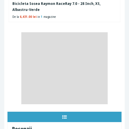
Bicicleta Sosea Raymon RaceRay 7.0 - 28 Inch, XS,
Albastru-Verde
De la
6,431.00 lei
in
1
magazine
Recenzii