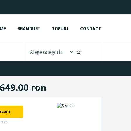
ME
BRANDURI
TOPURI
CONTACT
,649.00 ron
 acum
rt.ro