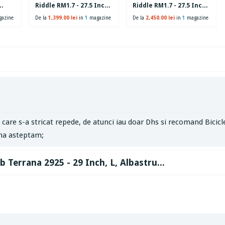
Riddle RM1.7 - 27.5 Inch,
Riddle RM1.7 - 27.5 Inch,
M, Verde
L, Verde
azine
De la
1,399.00 lei
in
1
magazine
De la
2,450.00 lei
in
1
magazine
care s-a stricat repede, de atunci iau doar Dhs si recomand Bicicl
ma asteptam;
b Terrana 2925 - 29 Inch, L, Albastru...