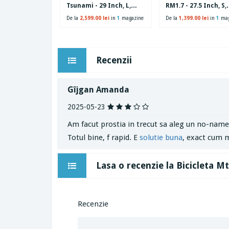
Tsunami - 29 Inch, L,
RM1.7 - 27.5 Inch, S,
Negru-Portocaliu
Verde
De la
2,599.00 lei
in
1
magazine
De la
1,399.00 lei
in
1
mag
Recenzii
Gîjgan Amanda
2025-05-23
Am facut prostia in trecut sa aleg un no-name 
Totul bine, f rapid. E
solutie buna
, exact cum 
Lasa o recenzie la Bicicleta Mt
Recenzie