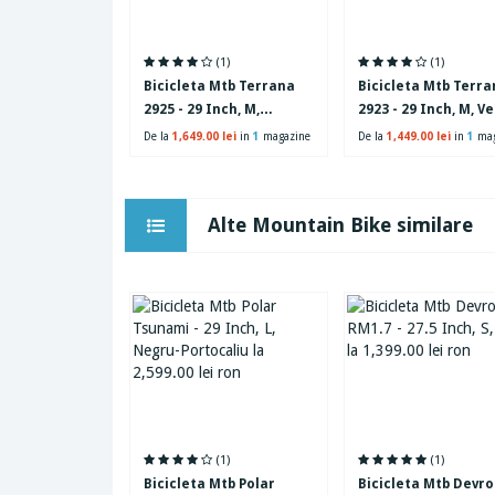
(1)
(1)
Bicicleta Mtb Terrana
Bicicleta Mtb Terra
2925 - 29 Inch, M,
2923 - 29 Inch, M, V
Albastru
De la
1,649.00 lei
in
1
magazine
De la
1,449.00 lei
in
1
mag
Alte Mountain Bike similare
(1)
(1)
Bicicleta Mtb Polar
Bicicleta Mtb Devr