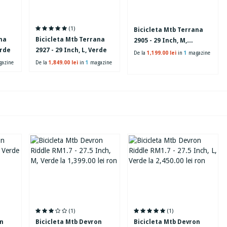
(1)
Bicicleta Mtb Terrana
na
Bicicleta Mtb Terrana
2905 - 29 Inch, M,
erde
2927 - 29 Inch, L, Verde
Albastru
De la
1,199.00 lei
in
1
magazine
azine
De la
1,849.00 lei
in
1
magazine
(1)
(1)
on
Bicicleta Mtb Devron
Bicicleta Mtb Devron