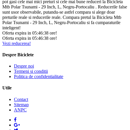
pot gasi cele mai mici preturi si cele mai bune reduceri la Bicicleta
Mtb Polar Tsunami - 29 Inch, L, Negru-Portocaliu . Reducerile false
sunt usor observabile, putandu-se astfel compara si alege doar
preturile reale si reducerile reale. Compara pretul la Bicicleta Mtb
Polar Tsunami - 29 Inch, L, Negru-Portocaliu si fa cumparaturile
inteligent!
Oferta expira in
05:
46:
37
ore!
Oferta expira in
05:
46:
37
ore!
Vezi reducerea!
Despre Biciclete
Despre noi
Termeni si conditii
Politica de confidentialitate
Utile
Contact
Sitemap
ANPC