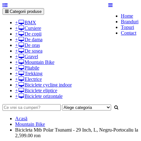
Categorii produse
Home
Branduri
+
BMX
Topuri
+
Cursiere
Contact
+
De copii
+
De dama
+
De oras
+
De sosea
+
Gravel
+
Mountain Bike
+
Pliabile
+
Trekking
+
Electrice
+
Biciclete cycling indoor
+
Biciclete eliptice
+
Biciclete orizontale
Acasă
Mountain Bike
Bicicleta Mtb Polar Tsunami - 29 Inch, L, Negru-Portocaliu la
2,599.00 ron