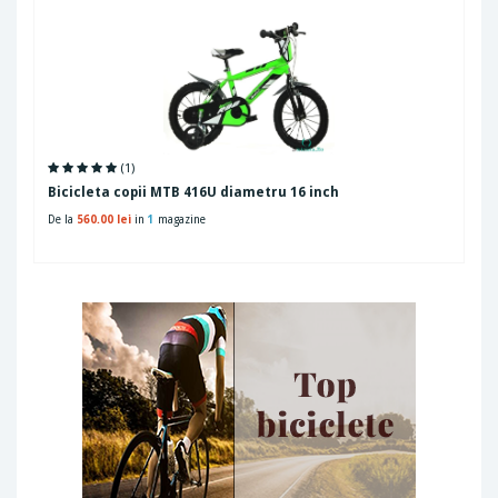
(1)
Bicicleta copii MTB 416U diametru 16 inch
De la
560.00 lei
in
1
magazine