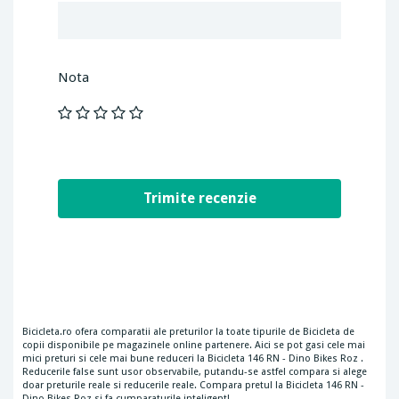
Nota
Bicicleta.ro ofera comparatii ale preturilor la toate tipurile de Bicicleta de
copii disponibile pe magazinele online partenere. Aici se pot gasi cele mai
mici preturi si cele mai bune reduceri la Bicicleta 146 RN - Dino Bikes Roz .
Reducerile false sunt usor observabile, putandu-se astfel compara si alege
doar preturile reale si reducerile reale. Compara pretul la Bicicleta 146 RN -
Dino Bikes Roz si fa cumparaturile inteligent!