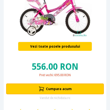
Vezi toate pozele produsului
556.00 RON
Pret vechi: 695.00 RON
Cumpara acum
Vandut de nichiduta.ro