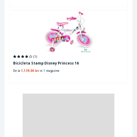
(1)
Bicicleta Stamp Disney Princess 16
De la
1,139.00 lei
in
1
magazine