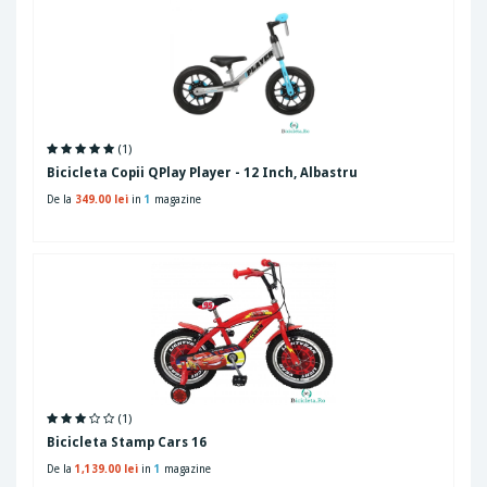
(1)
Bicicleta Copii QPlay Player - 12 Inch, Albastru
De la
349.00 lei
in
1
magazine
(1)
Bicicleta Stamp Cars 16
De la
1,139.00 lei
in
1
magazine