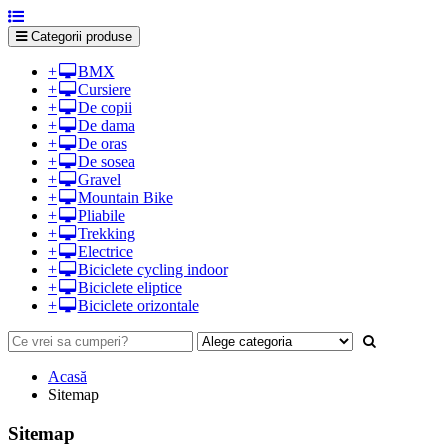
Categorii produse
+
BMX
+
Cursiere
+
De copii
+
De dama
+
De oras
+
De sosea
+
Gravel
+
Mountain Bike
+
Pliabile
+
Trekking
+
Electrice
+
Biciclete cycling indoor
+
Biciclete eliptice
+
Biciclete orizontale
Acasă
Sitemap
Sitemap