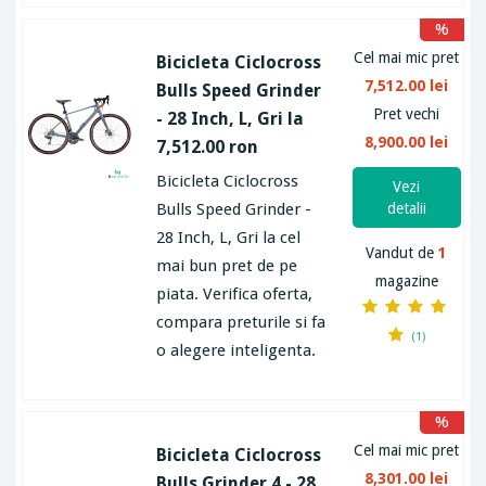
%
Cel mai mic pret
Bicicleta Ciclocross
7,512.00 lei
Bulls Speed Grinder
Pret vechi
- 28 Inch, L, Gri la
8,900.00 lei
7,512.00 ron
Bicicleta Ciclocross
Vezi
Bulls Speed Grinder -
detalii
28 Inch, L, Gri la cel
Vandut de
1
mai bun pret de pe
magazine
piata. Verifica oferta,
compara preturile si fa
(1)
o alegere inteligenta.
%
Cel mai mic pret
Bicicleta Ciclocross
8,301.00 lei
Bulls Grinder 4 - 28