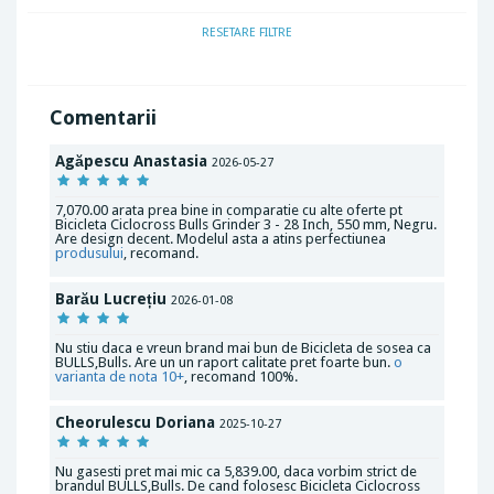
RESETARE FILTRE
Comentarii
Agăpescu Anastasia
2026-05-27
7,070.00 arata prea bine in comparatie cu alte oferte pt
Bicicleta Ciclocross Bulls Grinder 3 - 28 Inch, 550 mm, Negru.
Are design decent. Modelul asta a atins perfectiunea
produsului
, recomand.
Barău Lucrețiu
2026-01-08
Nu stiu daca e vreun brand mai bun de Bicicleta de sosea ca
BULLS,Bulls. Are un un raport calitate pret foarte bun.
o
varianta de nota 10+
, recomand 100%.
Cheorulescu Doriana
2025-10-27
Nu gasesti pret mai mic ca 5,839.00, daca vorbim strict de
brandul BULLS,Bulls. De cand folosesc Bicicleta Ciclocross