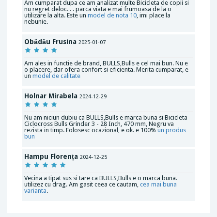
Am cumparat dupa ce am analizat multe Bicicleta de copii si
nu regret deloc. . . parca viata e mai frumoasa de la o
utilizare la alta. Este un
model de nota 10
, imi place la
nebunie.
Obădău Frusina
2025-01-07
Am ales in functie de brand, BULLS,Bulls e cel mai bun. Nu e
o placere, dar ofera confort si eficienta. Merita cumparat, e
un
model de calitate
Holnar Mirabela
2024-12-29
Nu am niciun dubiu ca BULLS,Bulls e marca buna si Bicicleta
Ciclocross Bulls Grinder 3 - 28 Inch, 470 mm, Negru va
rezista in timp. Folosesc ocazional, e ok. e 100%
un produs
bun
Hampu Florența
2024-12-25
Vecina a tipat sus si tare ca BULLS,Bulls e o marca buna.
utilizez cu drag. Am gasit ceea ce cautam,
cea mai
buna
varianta
.