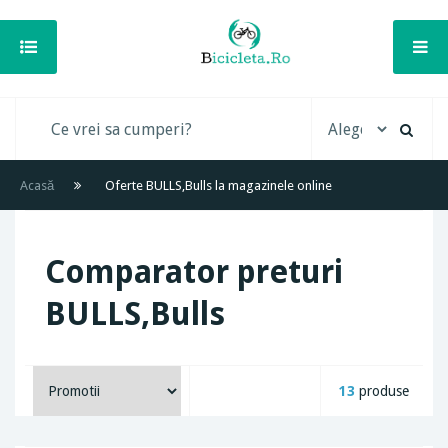
Acasă
Oferte BULLS,Bulls la magazinele online
Comparator preturi
BULLS,Bulls
13
produse