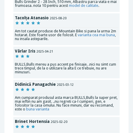
Bulls Grinder 2 - 28 Inch, 510 mm, Albastru parca viata e mai
frumoasa. nota 10 pentru acest
model de calitate
.
Tacolța Atanasio
2025-08-20
Am tot cautat produse de Mountain Bike si pana la urma 2m
hotarat. Este foarte usor de folosit. E
varianta cea mai buna
,
nu insala asteparile.
Vârlar Iris
2025-04-21
BULLS,Bulls mereu a pus accent pe finisaje. .nici nu simt cum
trece timpul, de la o utilizare la alta E ce trebuie, nu are
minusuri.
Didinică Panagachie
2025-03-12
Am cumparat produsul asta marca BULLS,Bulls la super pret,
mai ieftin nu am gasit. ..nu regreti ca-l cumperi, gen, e
folositor la casa omului. Nu face minuni, dar eu recomand,
este o
buna varianta
Brinet Hortensia
2025-02-20