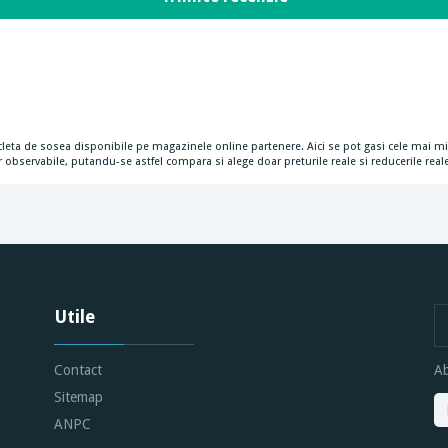
icicleta de sosea disponibile pe magazinele online partenere. Aici se pot gasi cele mai mic
 observabile, putandu-se astfel compara si alege doar preturile reale si reducerile reale
Utile
Contact
Ab
Sitemap
ANPC