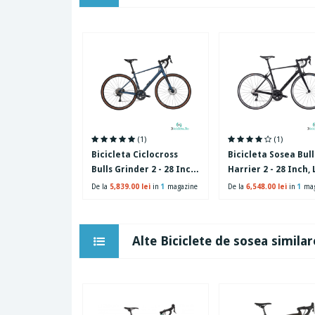
(1)
(1)
Bicicleta Ciclocross
Bicicleta Sosea Bull
Bulls Grinder 2 - 28 Inch,
Harrier 2 - 28 Inch, 
510 mm, Albastru
Negru
De la
5,839.00 lei
in
1
magazine
De la
6,548.00 lei
in
1
mag
Alte Biciclete de sosea similar