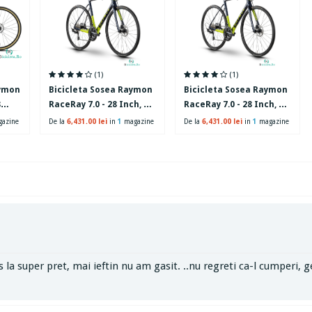
(1)
(1)
aymon
Bicicleta Sosea Raymon
Bicicleta Sosea Raymon
8
RaceRay 7.0 - 28 Inch, M,
RaceRay 7.0 - 28 Inch, XS,
Albastru-Verde
Albastru-Verde
azine
De la
6,431.00 lei
in
1
magazine
De la
6,431.00 lei
in
1
magazine
 super pret, mai ieftin nu am gasit. ..nu regreti ca-l cumperi, ge