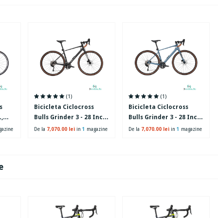
(1)
(1)
s
Bicicleta Ciclocross
Bicicleta Ciclocross
L,
Bulls Grinder 3 - 28 Inch,
Bulls Grinder 3 - 28 Inch,
510 mm, Negru
510 mm, Albastru
azine
De la
7,070.00 lei
in
1
magazine
De la
7,070.00 lei
in
1
magazine
e