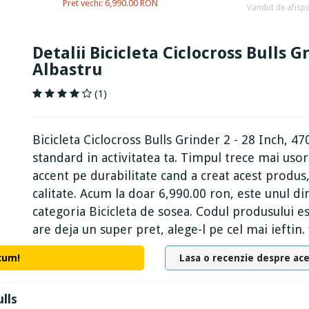
Pret vechi: 6,990.00 RON
Vandut de afispo
Detalii Bicicleta Ciclocross Bulls G
Albastru
(1)
Bicicleta Ciclocross Bulls Grinder 2 - 28 Inch, 
standard in activitatea ta. Timpul trece mai usor 
accent pe durabilitate cand a creat acest produs,
calitate. Acum la doar 6,990.00 ron, este unul 
categoria Bicicleta de sosea. Codul produsului es
are deja un super pret, alege-l pe cel mai ieftin.
cum!
Lasa o recenzie despre ac
lls