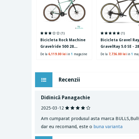
(1)
(1)
Bicicleta Rock Machine
Bicicleta Gravel R
Gravelride 500 28
GravelRay 5.0 SE - 2
Turcoaz/Negru/Argintiu
Inch, M, Maro
De la
6,119.00 lei
in
1
magazine
De la
7,736.00 lei
in
1
mag
XL-58cm
Recenzii
Didinică Panagachie
2025-03-12
Am cumparat produsul asta marca BULLS,Bulls la
dar eu recomand, este o
buna varianta