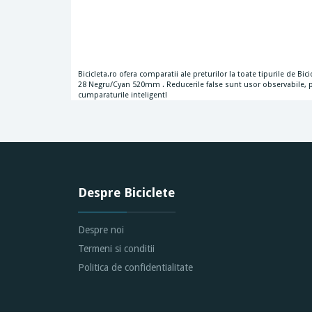
Bicicleta.ro ofera comparatii ale preturilor la toate tipurile de B
28 Negru/Cyan 520mm . Reducerile false sunt usor observabile, pu
cumparaturile inteligent!
Despre Biciclete
Despre noi
Termeni si conditii
Politica de confidentialitate