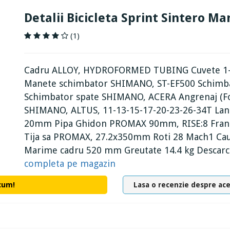
Detalii Bicicleta Sprint Sintero 
(1)
Cadru ALLOY, HYDROFORMED TUBING Cuvete 1-1
Manete schimbator SHIMANO, ST-EF500 Schimb
Schimbator spate SHIMANO, ACERA Angrenaj (F
SHIMANO, ALTUS, 11-13-15-17-20-23-26-34T La
20mm Pipa Ghidon PROMAX 90mm, RISE:8 Frane
Tija sa PROMAX, 27.2x350mm Roti 28 Mach1 Ca
Marime cadru 520 mm Greutate 14.4 kg Descarca
completa pe magazin
cum!
Lasa o recenzie despre ac