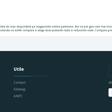
icicleta de oras disponibile pe magazinele online partenere. Aici se pot gasi cele mai mici
tandu-se astfel compara si alege doar preturile reale si reducerile reale. Compara pre
Utile
Contact
Ab
Sitemap
ANPC