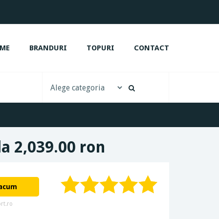
ME
BRANDURI
TOPURI
CONTACT
a 2,039.00 ron
 acum
rt.ro