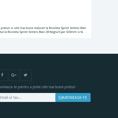
 preturi si cele mai bune reduceri la Bicicleta Sprint Sintero Man
tul la Bicicleta Sprint Sintero Man 28 Negru/Cyan 520mm si fa
oneaza-te pentru a primi cele mai bune preturi
ABONEAZA-TE