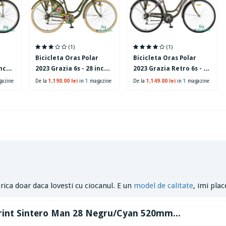
(1)
(1)
r
Bicicleta Oras Polar
Bicicleta Oras Polar
nch,
2023 Grazia 6s - 28 inch,
2023 Grazia Retro 6s - 28
L, Verde
inch, M, Maro
azine
De la
1,190.00 lei
in
1
magazine
De la
1,149.00 lei
in
1
magazine
rica doar daca lovesti cu ciocanul. E un
model de calitate
, imi plac
Sprint Sintero Man 28 Negru/Cyan 520mm...