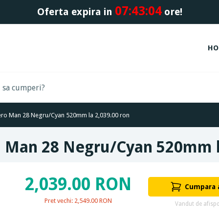
07:
43:
04
Oferta expira in
ore!
HO
ntero Man 28 Negru/Cyan 520mm la 2,039.00 ron
ero Man 28 Negru/Cyan 520mm l
2,039.00 RON
Cumpara
Pret vechi: 2,549.00 RON
Vandut de afispo