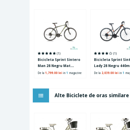
(1)
(1)
Bicicleta Sprint Sintero
Bicicleta Sprint Sin
Man 28 Negru Mat
Lady 28 Negru 440
520mm
De la
1,799.00 lei
in
1
magazine
De la
2,039.00 lei
in
1
mag
Alte Biciclete de oras similare