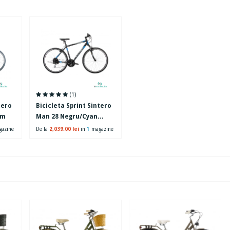
(1)
tero
Bicicleta Sprint Sintero
mm
Man 28 Negru/Cyan
560mm
azine
De la
2,039.00 lei
in
1
magazine