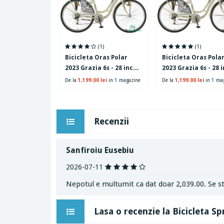
(1)
(1)
Bicicleta Oras Polar
Bicicleta Oras Pola
2023 Grazia 6s - 28 inch,
2023 Grazia 6s - 28 i
L, Alb
M, Alb
De la
1,199.00 lei
in
1
magazine
De la
1,199.00 lei
in
1
mag
Recenzii
Sanfiroiu Eusebiu
2026-07-11
Nepotul e multumit ca dat doar 2,039.00. Se st
Lasa o recenzie la Bicicleta 