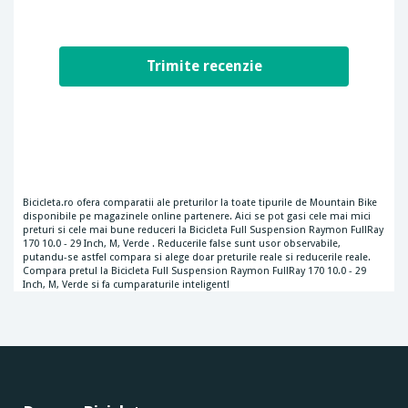
Bicicleta.ro ofera comparatii ale preturilor la toate tipurile de Mountain Bike
disponibile pe magazinele online partenere. Aici se pot gasi cele mai mici
preturi si cele mai bune reduceri la Bicicleta Full Suspension Raymon FullRay
170 10.0 - 29 Inch, M, Verde . Reducerile false sunt usor observabile,
putandu-se astfel compara si alege doar preturile reale si reducerile reale.
Compara pretul la Bicicleta Full Suspension Raymon FullRay 170 10.0 - 29
Inch, M, Verde si fa cumparaturile inteligent!