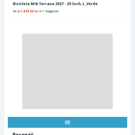
Bicicleta Mtb Terrana 2927 - 29 Inch, L, Verde
De la
1,849.00 lei
in
1
magazine
Recenzii