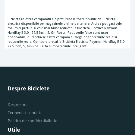
Bicicleta.ro ofera comparatii ale preturilor la toate tipurile de Bicicleta
electrica disponibile pe magazinele online partenere. Aici se pot gasi cele
mai mici preturi si cele mai bune reduceri la Bicicleta Electrica Raymon
HardRay E 3.0 - 27.5 Inch, S, Gri-Rosu . Reducerile false sunt usor
observabile, putandu-se astfel compara si alege doar preturile reale si
reducerile reale. Compara pretul la Bicicleta Electrica Raymon HardRay E 3.0 -
27.5 Inch, S, Gri-Rosu si fa cumparaturile inteligent!
Despre Biciclete
Despre noi
Termeni si conditii
Politica de confidentialitate
Utile