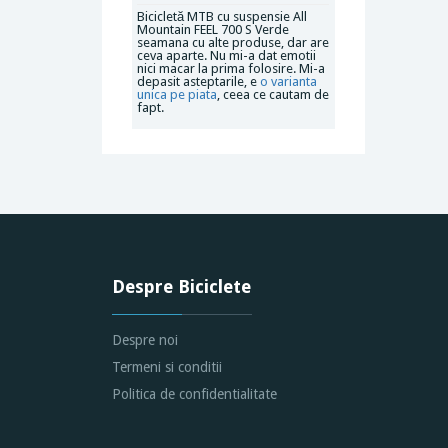
Bicicletă MTB cu suspensie All
Mountain FEEL 700 S Verde
seamana cu alte produse, dar are
ceva aparte. Nu mi-a dat emotii
nici macar la prima folosire. Mi-a
depasit asteptarile, e
o varianta
unica pe piata
, ceea ce cautam de
fapt.
Despre Biciclete
Despre noi
Termeni si conditii
Politica de confidentialitate