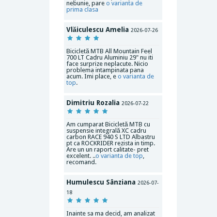
nebunie, pare
o varianta de
prima clasa
Vlăiculescu Amelia
2026-07-26
Bicicletă MTB All Mountain Feel
700 LT Cadru Aluminiu 29" nu iti
face surprize neplacute. Nicio
problema intampinata pana
acum. Imi place, e
o varianta de
top
.
Dimitriu Rozalia
2026-07-22
Am cumparat Bicicletă MTB cu
suspensie integrală XC cadru
carbon RACE 940 S LTD Albastru
pt ca ROCKRIDER rezista in timp.
Are un un raport calitate- pret
excelent. ..
o varianta de top
,
recomand.
Humulescu Sânziana
2026-07-
18
Inainte sa ma decid, am analizat