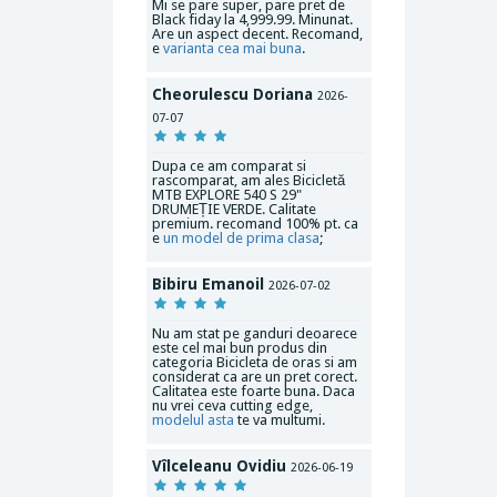
Mi se pare super, pare pret de
Black fiday la 4,999.99. Minunat.
Are un aspect decent. Recomand,
e
varianta cea mai buna
.
Cheorulescu Doriana
2026-
07-07
Dupa ce am comparat si
rascomparat, am ales Bicicletă
MTB EXPLORE 540 S 29"
DRUMEȚIE VERDE. Calitate
premium. recomand 100% pt. ca
e
un model de prima clasa
;
Bibiru Emanoil
2026-07-02
Nu am stat pe ganduri deoarece
este cel mai bun produs din
categoria Bicicleta de oras si am
considerat ca are un pret corect.
Calitatea este foarte buna. Daca
nu vrei ceva cutting edge,
modelul asta
te va multumi.
Vîlceleanu Ovidiu
2026-06-19