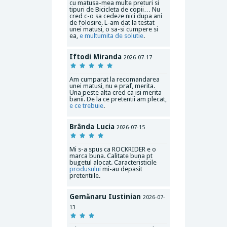
cu matusa-mea multe preturi si
tipuri de Bicicleta de copii… Nu
cred c-o sa cedeze nici dupa ani
de folosire. L-am dat la testat
unei matusi, o sa-si cumpere si
ea,
e multumita de solutie
.
Iftodi Miranda
2026-07-17
Am cumparat la recomandarea
unei matusi, nu e praf, merita.
Una peste alta cred ca isi merita
banii. De la ce pretentii am plecat,
e ce trebuie
.
Brânda Lucia
2026-07-15
Mi s-a spus ca ROCKRIDER e o
marca buna. Calitate buna pt
bugetul alocat. Caracteristicile
produsului
mi-au depasit
pretentiile.
Gemănaru Iustinian
2026-07-
13