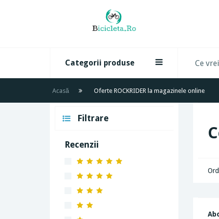
Categorii produse
Acasă
Oferte ROCKRIDER la magazinele online
Filtrare
C
Recenzii
Ord
Abo