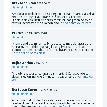
Breștean Stan
2026-06-07
Am facut prostia in trecut sa aleg un no-name care s-a stricat
repede, de atunci iau doar KINDERKRAFT si recomand
Bicicleta de echilibru Kinderkraft Minibi leaf green. Scap de
stres in activitatea mea. Recomand, e
o varianta de calitate
.
Prutică Teea
2026-06-01
M-am gandit ca mi-ar sta bine acasa cu modelul asta de la
KINDERKRAFT, chiar duceam lipsa si imi e util. E util, se
comporta cum trebuie, imi fac treaba. Pare ceea ce cautam:
un model de prima clasa
;
Bujiță Adrian
2026-05-16
M-a obligat tata sa cumpar, dar merita :) Corespunde cu
descrierea online. Are 0 minusuri, asadar este
o varianta de
top
.
Bertescu Severina
2026-05-09
Am comandat modelul asta dupa ce mi l-a recomandat un
prieten. E genul de produs care poate fi folosit fara batai de
cap. …Recomand, este
o varianta de 5 stele
.