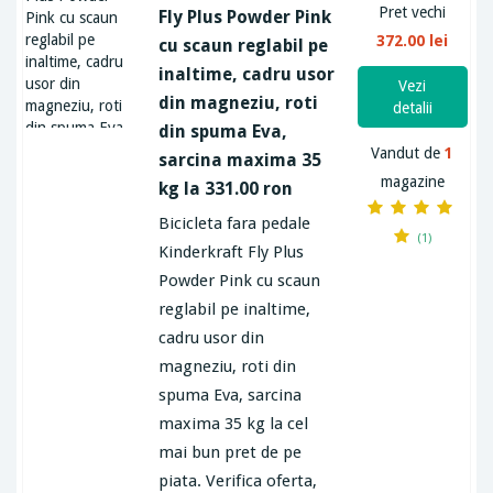
Pret vechi
Fly Plus Powder Pink
372.00 lei
cu scaun reglabil pe
inaltime, cadru usor
Vezi
din magneziu, roti
detalii
din spuma Eva,
Vandut de
1
sarcina maxima 35
magazine
kg la 331.00 ron
Bicicleta fara pedale
(1)
Kinderkraft Fly Plus
Powder Pink cu scaun
reglabil pe inaltime,
cadru usor din
magneziu, roti din
spuma Eva, sarcina
maxima 35 kg la cel
mai bun pret de pe
piata. Verifica oferta,