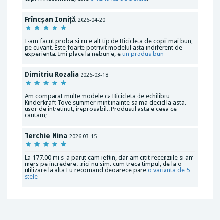
Frîncșan Ioniță
2026-04-20
I-am facut proba si nu e alt tip de Bicicleta de copii mai bun,
pe cuvant. Este foarte potrivit modelul asta indiferent de
experienta. Imi place la nebunie, e
un produs bun
Dimitriu Rozalia
2026-03-18
Am comparat multe modele ca Bicicleta de echilibru
Kinderkraft Tove summer mint inainte sa ma decid la asta.
usor de intretinut, ireprosabil.. Produsul asta e ceea ce
cautam;
Terchie Nina
2026-03-15
La 177.00 mi s-a parut cam ieftin, dar am citit recenziile si am
mers pe incredere. .nici nu simt cum trece timpul, de la o
utilizare la alta Eu recomand deoarece pare
o varianta de 5
stele