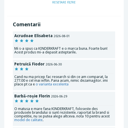
RESETARE FILTRE
Comentarii
Acrudoae Elisabeta
2026-08-01
Mi s-a spus ca KINDERKRAFT e o marca buna. Foarte bun!
Acest produs mi-a depasit asteptarile.
Petruică Fiodor
2026-06-30
Cand nu ma pricep fac research si din ce am comparat, la
277.00 e cel mai ieftin. Pana acum, nimic dezamagitor. imi
place pt ca e
o varianta excelenta
Barbă-roșie Florin
2026-06-29
O matusa e mare fana KINDERKRAFT, foloseste des
produsele brandului si sunt rezistente. raportat la brand si
competitie, nu se putea alege altceva. nota 10 pentru acest
model de calitate
.