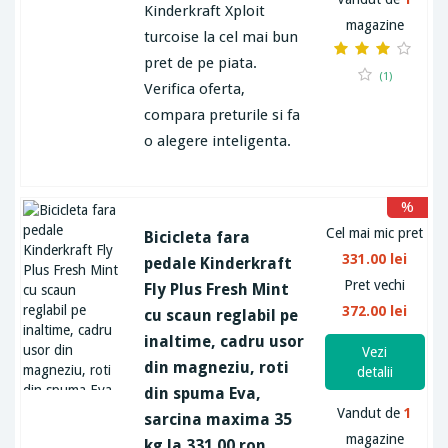
Kinderkraft Xploit
magazine
turcoise la cel mai bun
pret de pe piata.
(1)
Verifica oferta,
compara preturile si fa
o alegere inteligenta.
%
Cel mai mic pret
Bicicleta fara
331.00 lei
pedale Kinderkraft
Pret vechi
Fly Plus Fresh Mint
372.00 lei
cu scaun reglabil pe
inaltime, cadru usor
Vezi
din magneziu, roti
detalii
din spuma Eva,
Vandut de
1
sarcina maxima 35
magazine
kg la 331.00 ron