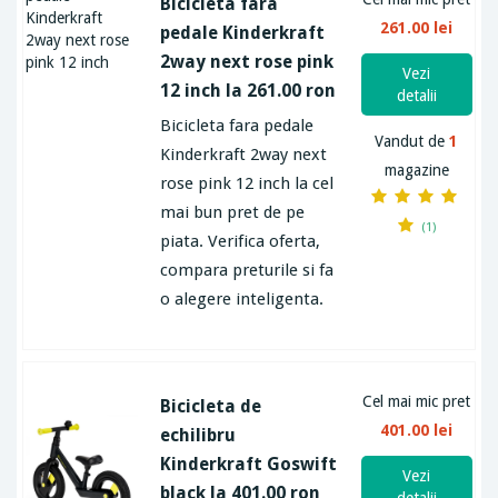
Bicicleta fara
261.00 lei
pedale Kinderkraft
2way next rose pink
Vezi
12 inch la 261.00 ron
detalii
Bicicleta fara pedale
Vandut de
1
Kinderkraft 2way next
magazine
rose pink 12 inch la cel
mai bun pret de pe
(1)
piata. Verifica oferta,
compara preturile si fa
o alegere inteligenta.
Cel mai mic pret
Bicicleta de
401.00 lei
echilibru
Kinderkraft Goswift
Vezi
black la 401.00 ron