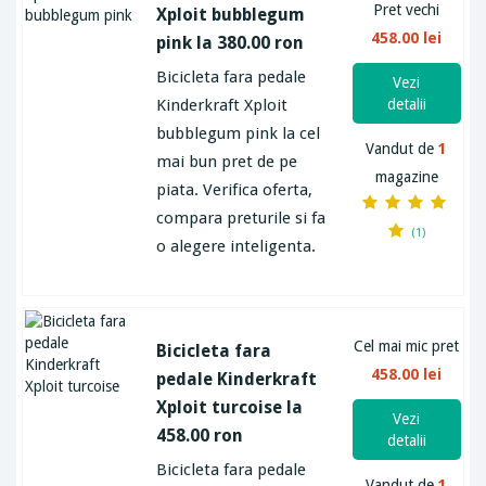
Pret vechi
Xploit bubblegum
458.00 lei
pink la 380.00 ron
Bicicleta fara pedale
Vezi
Kinderkraft Xploit
detalii
bubblegum pink la cel
Vandut de
1
mai bun pret de pe
magazine
piata. Verifica oferta,
compara preturile si fa
(1)
o alegere inteligenta.
Cel mai mic pret
Bicicleta fara
458.00 lei
pedale Kinderkraft
Xploit turcoise la
Vezi
458.00 ron
detalii
Bicicleta fara pedale
Vandut de
1