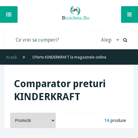
Acasă
Oferte KINDERKRAFT la magazinele online
Comparator preturi
KINDERKRAFT
16
produse