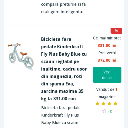
compara preturile si fa
o alegere inteligenta.
%
Cel mai mic pret
Bicicleta fara
331.00 lei
pedale Kinderkraft
Pret vechi
Fly Plus Baby Blue cu
372.00 lei
scaun reglabil pe
inaltime, cadru usor
Vezi
din magneziu, roti
detalii
din spuma Eva,
Vandut de
1
sarcina maxima 35
magazine
kg la 331.00 ron
Bicicleta fara pedale
(1)
Kinderkraft Fly Plus
Baby Blue cu scaun