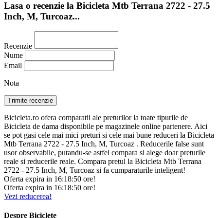
Lasa o recenzie la Bicicleta Mtb Terrana 2722 - 27.5
Inch, M, Turcoaz...
Recenzie
Nume
Email
Nota
Bicicleta.ro ofera comparatii ale preturilor la toate tipurile de
Bicicleta de dama disponibile pe magazinele online partenere. Aici
se pot gasi cele mai mici preturi si cele mai bune reduceri la Bicicleta
Mtb Terrana 2722 - 27.5 Inch, M, Turcoaz . Reducerile false sunt
usor observabile, putandu-se astfel compara si alege doar preturile
reale si reducerile reale. Compara pretul la Bicicleta Mtb Terrana
2722 - 27.5 Inch, M, Turcoaz si fa cumparaturile inteligent!
Oferta expira in
16:
18:
49
ore!
Oferta expira in
16:
18:
49
ore!
Vezi reducerea!
Despre Biciclete