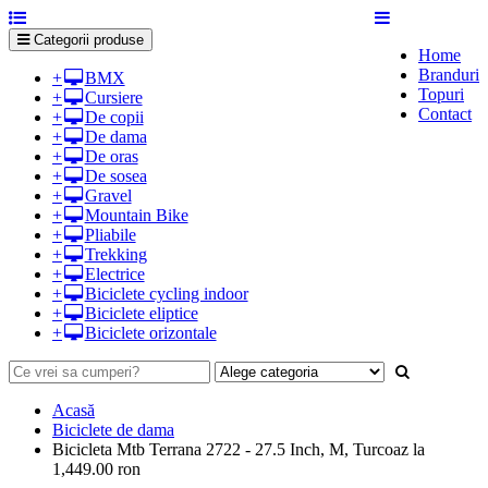
Categorii produse
Home
Branduri
+
BMX
Topuri
+
Cursiere
Contact
+
De copii
+
De dama
+
De oras
+
De sosea
+
Gravel
+
Mountain Bike
+
Pliabile
+
Trekking
+
Electrice
+
Biciclete cycling indoor
+
Biciclete eliptice
+
Biciclete orizontale
Acasă
Biciclete de dama
Bicicleta Mtb Terrana 2722 - 27.5 Inch, M, Turcoaz la
1,449.00 ron