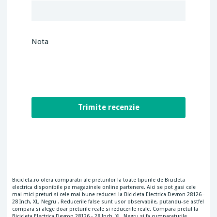
Nota
Bicicleta.ro ofera comparatii ale preturilor la toate tipurile de Bicicleta
electrica disponibile pe magazinele online partenere. Aici se pot gasi cele
mai mici preturi si cele mai bune reduceri la Bicicleta Electrica Devron 28126 -
28 Inch, XL, Negru . Reducerile false sunt usor observabile, putandu-se astfel
compara si alege doar preturile reale si reducerile reale. Compara pretul la
Bicicleta Electrica Devron 28126 - 28 Inch, XL, Negru si fa cumparaturile