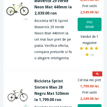
Maverick 29 Verde
Pret vechi
Neon Mat 440mm la
2,549.00 lei
2,039.00 ron
Bicicleta MTB Sprint
Vezi
Maverick 29 Verde
detalii
Neon Mat 440mm la
Vandut de
1
cel mai bun pret de pe
magazine
piata. Verifica oferta,
compara preturile si fa
(1)
o alegere inteligenta.
%
Cel mai mic pret
Bicicleta Sprint
1,799.00 lei
Sintero Man 28
Pret vechi
Negru Mat 520mm
2,249.00 lei
la 1,799.00 ron