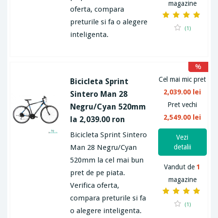
magazine
oferta, compara
preturile si fa o alegere
(1)
inteligenta.
%
Cel mai mic pret
Bicicleta Sprint
2,039.00 lei
Sintero Man 28
Pret vechi
Negru/Cyan 520mm
2,549.00 lei
la 2,039.00 ron
Bicicleta Sprint Sintero
Vezi
Man 28 Negru/Cyan
detalii
520mm la cel mai bun
Vandut de
1
pret de pe piata.
magazine
Verifica oferta,
compara preturile si fa
(1)
o alegere inteligenta.