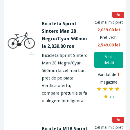
%
Cel mai mic pret
Bicicleta Sprint
2,039.00 lei
Sintero Man 28
Pret vechi
Negru/Cyan 560mm
2,549.00 lei
la 2,039.00 ron
Bicicleta Sprint Sintero
Vezi
Man 28 Negru/Cyan
detalii
560mm la cel mai bun
Vandut de
1
pret de pe piata.
magazine
Verifica oferta,
compara preturile si fa
(1)
o alegere inteligenta.
%
Cel mai mic pret
Bicicleta MTB Sprint