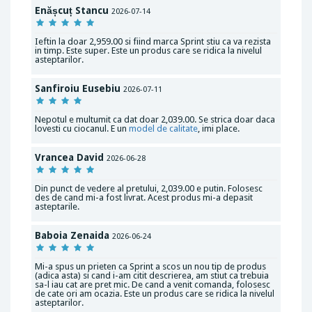
Enășcuț Stancu
2026-07-14
Ieftin la doar 2,959.00 si fiind marca Sprint stiu ca va rezista
in timp. Este super. Este un produs care se ridica la nivelul
asteptarilor.
Sanfiroiu Eusebiu
2026-07-11
Nepotul e multumit ca dat doar 2,039.00. Se strica doar daca
lovesti cu ciocanul. E un
model de calitate
, imi place.
Vrancea David
2026-06-28
Din punct de vedere al pretului, 2,039.00 e putin. Folosesc
des de cand mi-a fost livrat. Acest produs mi-a depasit
asteptarile.
Baboia Zenaida
2026-06-24
Mi-a spus un prieten ca Sprint a scos un nou tip de produs
(adica asta) si cand i-am citit descrierea, am stiut ca trebuia
sa-l iau cat are pret mic. De cand a venit comanda, folosesc
de cate ori am ocazia. Este un produs care se ridica la nivelul
asteptarilor.