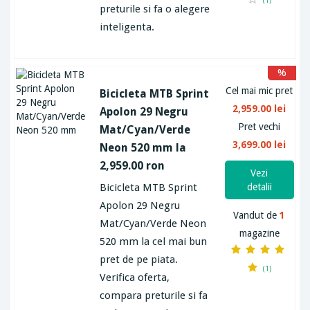
(1)
preturile si fa o alegere
inteligenta.
%
Cel mai mic pret
Bicicleta MTB Sprint
2,959.00 lei
Apolon 29 Negru
Pret vechi
Mat/Cyan/Verde
3,699.00 lei
Neon 520 mm la
2,959.00 ron
Vezi
Bicicleta MTB Sprint
detalii
Apolon 29 Negru
Vandut de
1
Mat/Cyan/Verde Neon
magazine
520 mm la cel mai bun
pret de pe piata.
(1)
Verifica oferta,
compara preturile si fa