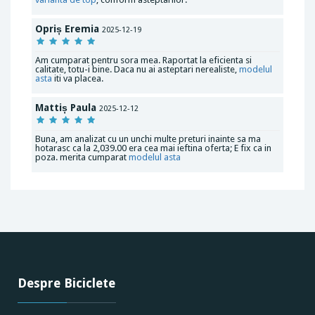
Opriș Eremia
2025-12-19
Am cumparat pentru sora mea. Raportat la eficienta si
calitate, totu-i bine. Daca nu ai asteptari nerealiste,
modelul
asta
iti va placea.
Mattiș Paula
2025-12-12
Buna, am analizat cu un unchi multe preturi inainte sa ma
hotarasc ca la 2,039.00 era cea mai ieftina oferta; E fix ca in
poza. merita cumparat
modelul asta
Despre Biciclete