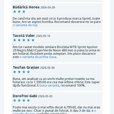
Bădărîcă Horea
2026-05-28
De cand ma stiu am avut circa 4 produse marca Sprint, toate
bune. Are un aspect bomba. Recomand deoarece mi se pare
o varianta de top
Tacotă Valer
2026-03-16
Am tot cautat modele similare Bicicleta MTB Sprint Apolon
29 Negru Mat//Cyan/Verde Neon 480 mm si pana la urma m-
am hotarat. Rezistent peste asteptari. Imi place deoarece
este
o varianta de prima clasa
.
Teofan Grațian
2026-03-04
Buna, am analizat cu un unchi multe preturi inainte sa ma
hotarasc ca la 1,599.00 era cea mai ieftina oferta; Este super
dpdv functional. E
buna varianta
, recomand 100%.
Doroftei Gabi
2026-03-03
Poate mai exista si mai ieftin decat 4,799.00, dar nu mai erau
multe pe stoc. Chiar e genial de folosit. Ii dau 3 de da, e
o
varianta de top
, conform asteptarilor.