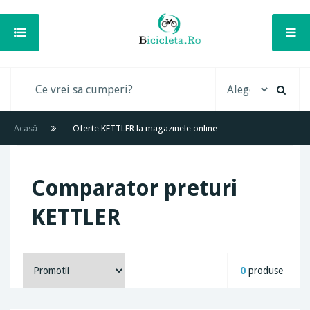
Acasă
Oferte KETTLER la magazinele online
Comparator preturi
KETTLER
0
produse