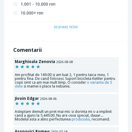
1.001 - 10.000 ron
10.000+ ron
RESETARE FILTRE
Comentarii
Marghioala Zenovia
2026-08-08
Am profitat de 149.00 si am luat 2, 1 pentru taica-meu, 1
pentru fina. De cand folosesc Suport bicicleta Kettler pentru
copii simt ca am mai mult timp. O consider
o varianta de 5
stele
si mamei ii place la nebunie.
Jivoin Edgar
2026-08-06
Asteptam demult un pret mai mic si dorinta mi s-a implinit
cand a ajuns la 5,449.00. Nu are ceva special, daaar...
Modelul asta a atins perfectiunea
produsului
, recomand.
Asonovici Romeo
2026-07-18