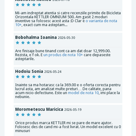
Mi-am indreptat atentia si catre recenziile primite de Bicicleta
Orizontala KETTLER OMNIUM 500. Am gasit 2 moduri
inventive sa folosesc acest asta :D Clar e
o varianta de nota
10+
, exact cum ma asteptam...
Bobohalma Ioanina
2026-05-30
Are finisaje bune tinand cont ca am dat doar 12,999.00.
Rezista, e f ok. E
un produs de nota 10+
care depaseste
asteptarile.
Hodoiu Sonia
2026-05-24
Inainte sa ma hotarasc ca la 369.00 e o oferta corecta pentru
lucrul asta, am analizat multe preturi… De calitate, pana
acum nicio defectiune. Este un
model de nota 10
, imi place la
nebunie.
Morometescu Maricica
2026-05-19
Orice produs marca KETTLER mi se pare de mare ajutor.
Folosesc des de cand mi-a fost livrat. Un model excelent cu 0
minusuri