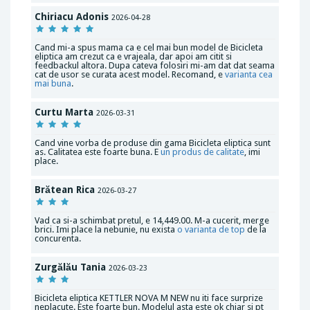
Chiriacu Adonis
2026-04-28
Cand mi-a spus mama ca e cel mai bun model de Bicicleta
eliptica am crezut ca e vrajeala, dar apoi am citit si
feedbackul altora. Dupa cateva folosiri mi-am dat dat seama
cat de usor se curata acest model. Recomand, e
varianta cea
mai buna
.
Curtu Marta
2026-03-31
Cand vine vorba de produse din gama Bicicleta eliptica sunt
as. Calitatea este foarte buna. E
un produs de calitate
, imi
place.
Brătean Rica
2026-03-27
Vad ca si-a schimbat pretul, e 14,449.00. M-a cucerit, merge
brici. Imi place la nebunie, nu exista
o varianta de top
de la
concurenta.
Zurgălău Tania
2026-03-23
Bicicleta eliptica KETTLER NOVA M NEW nu iti face surprize
neplacute. Este foarte bun. Modelul asta este ok chiar si pt