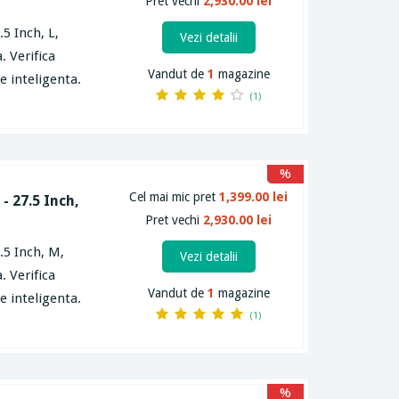
Pret vechi
2,930.00 lei
5 Inch, L,
Vezi detalii
. Verifica
Vandut de
1
magazine
e inteligenta.
(1)
%
Cel mai mic pret
1,399.00 lei
- 27.5 Inch,
Pret vechi
2,930.00 lei
.5 Inch, M,
Vezi detalii
. Verifica
Vandut de
1
magazine
e inteligenta.
(1)
%