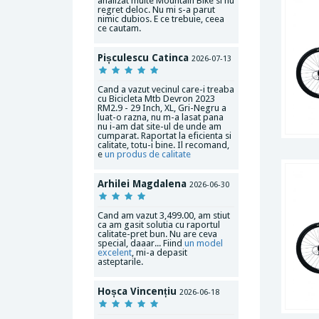
analizat multe Mountain Bike si nu
regret deloc. Nu mi s-a parut
nimic dubios. E ce trebuie, ceea
ce cautam.
Pișculescu Catinca
2026-07-13
Cand a vazut vecinul care-i treaba
cu Bicicleta Mtb Devron 2023
RM2.9 - 29 Inch, XL, Gri-Negru a
luat-o razna, nu m-a lasat pana
nu i-am dat site-ul de unde am
cumparat. Raportat la eficienta si
calitate, totu-i bine. Il recomand,
e
un produs de calitate
Arhilei Magdalena
2026-06-30
Cand am vazut 3,499.00, am stiut
ca am gasit solutia cu raportul
calitate-pret bun. Nu are ceva
special, daaar... Fiind
un model
excelent
, mi-a depasit
asteptarile.
Hoșca Vincențiu
2026-06-18