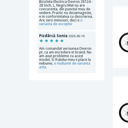
Bicicleta Electrica Devron 28124 -
28 Inch, L, Negru Mat nu are
concurenta, din punctul meu de
vedere. Practic nu dezamageste,
e in conformitatea cu descrierea.
Are zero minusuri, deci e
o
varianta de exceptie
Pizdârcă Sonia
2026-06-10
Am comandat versiunea Devron
pt. ca am incredere in brand. Nu
am avut probleme cu acest
model. Si fratelui meu ii place la
nebunie,
e multumit de varianta
asta
.