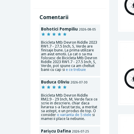
Comentarii
Bohotici Pompiliu
2026-08-05
Bicicleta Mtb Devron Riddle 2023
RW1.7 - 27.5 Inch, S, Verde are
finisaje bune. La prima utilizare
am avut emotii. La cat o sa ma
folosesc de Bicicleta Mtb Devron
Riddle 2023 RW1.7 - 27.5 Inch, S,
Verde, pot spune ca am cheltuit
banii cu cap si
e ce trebuie
Buduca Oliviu
2026-07-30
Bicicleta Mtb Devron Riddle
RM2.9 - 29 Inch, M, Verde face ce
scrie in descriere. chiar daca
livrarea s-a facut tarziu, a meritat
sa astept, e un produs de top. O
consider
o varianta de 5 stele
si
mamei ii place la nebunie.
Parișcu Dafina
2026-07-25