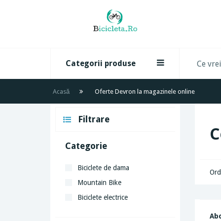
Categorii produse
Acasă
Oferte Devron la magazinele online
Filtrare
C
Categorie
Biciclete de dama
Ord
Mountain Bike
Biciclete electrice
Abo