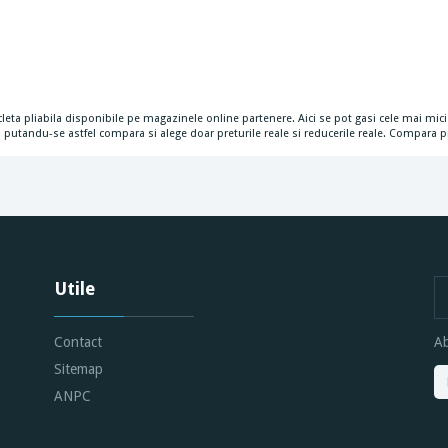
cicleta pliabila disponibile pe magazinele online partenere. Aici se pot gasi cele mai mici 
putandu-se astfel compara si alege doar preturile reale si reducerile reale. Compara pret
Utile
Contact
Ab
Sitemap
ANPC