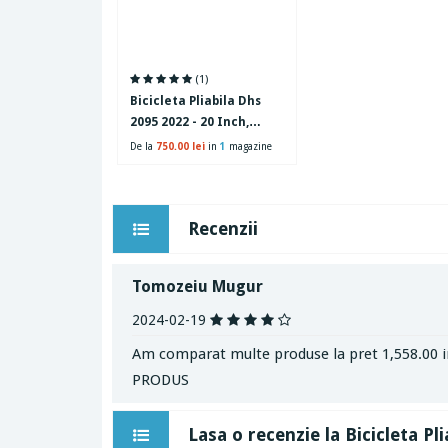
(1)
Bicicleta Pliabila Dhs
2095 2022 - 20 Inch,
Negru
De la
750.00 lei
in
1
magazine
Recenzii
Tomozeiu Mugur
2024-02-19
Am comparat multe produse la pret 1,558.00 i
PRODUS
Lasa o recenzie la Bicicleta Pl