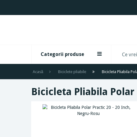
Categorii produse
Acasă
Biciclete pliabile
Bicicleta Pliabila Po
Bicicleta Pliabila Pola