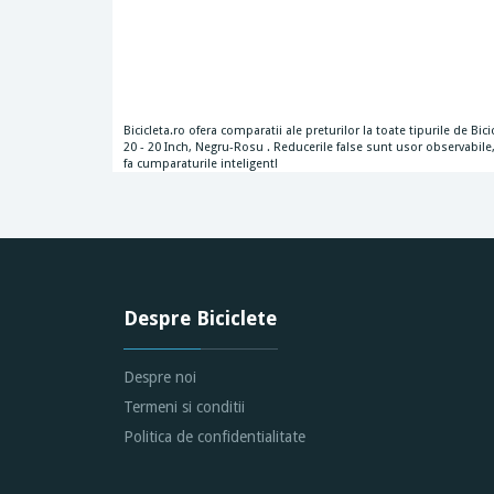
Bicicleta.ro ofera comparatii ale preturilor la toate tipurile de Bi
20 - 20 Inch, Negru-Rosu . Reducerile false sunt usor observabile, 
fa cumparaturile inteligent!
Despre Biciclete
Despre noi
Termeni si conditii
Politica de confidentialitate