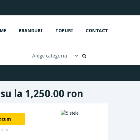
ME
BRANDURI
TOPURI
CONTACT
osu la 1,250.00 ron
 acum
rt.ro