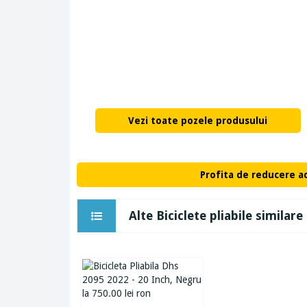
Vezi toate pozele produsului
Profita de reducere a
Alte Biciclete pliabile similare