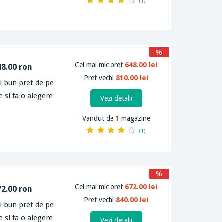
(1)
%
Cel mai mic pret
648.00 lei
48.00 ron
Pret vechi
810.00 lei
ai bun pret de pe
e si fa o alegere
Vezi detalii
Vandut de
1
magazine
(1)
%
Cel mai mic pret
672.00 lei
72.00 ron
Pret vechi
840.00 lei
ai bun pret de pe
e si fa o alegere
Vezi detalii