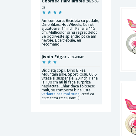
Geomea Haralambie
2026-08-
02
Am cumparat Bicicleta cu pedale,
Dino Bikes, Hot Wheels, Cu roti
ajutatoare, 14 inch, Pana la 115
cm, Multicolor si nu regret deloc.
Se potriveste splendid pt ce am
nevoie. E ce trebuie, eu
recomand.
Jivoin Edgar
2026-08-01
Bicicleta copii, Dino Bikes,
Mountain Bike, Sport Rosu, Cu 6
viteze si suspensie, 20 inch, Pana
la 130 cm nu iti face surprize
neplacute. Chiar daca folosesc
mult, se comporta bine. Este
varianta cea mai buna
, cred ca
este ceea ce cautam :)