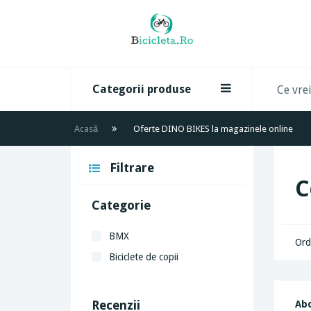
Categorii produse
Acasă
Oferte DINO BIKES la magazinele online
Filtrare
C
Categorie
BMX
Ord
Biciclete de copii
Recenzii
Abo