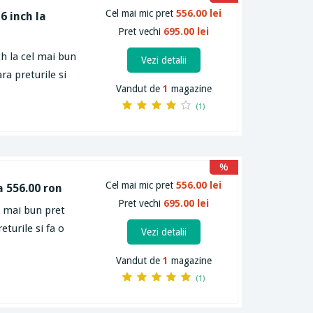
Cel mai mic pret
556.00 lei
6 inch la
Pret vechi
695.00 lei
ch la cel mai bun
Vezi detalii
ra preturile si
Vandut de
1
magazine
(1)
%
Cel mai mic pret
556.00 lei
a 556.00 ron
Pret vechi
695.00 lei
l mai bun pret
eturile si fa o
Vezi detalii
Vandut de
1
magazine
(1)