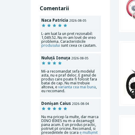
Comentarii
Naca Patricia
2026-08-05
L-am luat la un pret rezonabil:
1,049.52. Nu m-am lovit de vreo
problema. Caracteristicile
produsului
sunt ceea ce cautam.
Nuluță Ionuța
2026-08-05
Mi-a recomandat sefa modelul
asta, nu e praf deloc. E genul de
produs care poate fi folosit fara
batai de cap. Nu mai trebuie
altceva, e
varianta cea mai buna
,
eu recomand.
Donișan Caius
2026-08-04
Nu ma pricep la multe, dar marca
DINO BIKES nu m-a dezamagit
pana acum. E un produs practic,
potrivit pt oricine. Recomand, si
presedintele de scara
e multumit