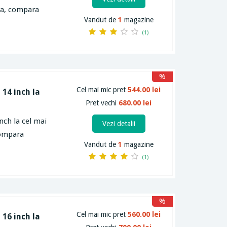
rta, compara
Vandut de
1
magazine
(1)
%
Cel mai mic pret
544.00 lei
 14 inch la
Pret vechi
680.00 lei
nch la cel mai
Vezi detalii
compara
Vandut de
1
magazine
(1)
%
Cel mai mic pret
560.00 lei
 16 inch la