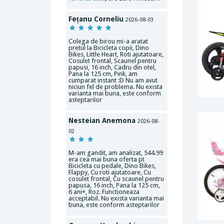
Fețanu Corneliu
2026-08-03
Colega de birou mi-a aratat
pretul la Bicicleta copii, Dino
Bikes, Little Heart, Roti ajutatoare,
Cosulet frontal, Scaunel pentru
papusi, 16 inch, Cadru din otel,
Pana la 125 cm, Pink, am
cumparat instant :D Nu am avut
niciun fel de problema. Nu exista
varianta mai buna, este conform
asteptarilor
Nesteian Anemona
2026-08-
02
M-am gandit, am analizat, 544.99
era cea mai buna oferta pt
Bicicleta cu pedale, Dino Bikes,
Flappy, Cu roti ajutatoare, Cu
cosulet frontal, Cu scaunel pentru
papusa, 16 inch, Pana la 125 cm,
6 ani+, Roz. Functioneaza
acceptabil. Nu exista varianta mai
buna, este conform asteptarilor