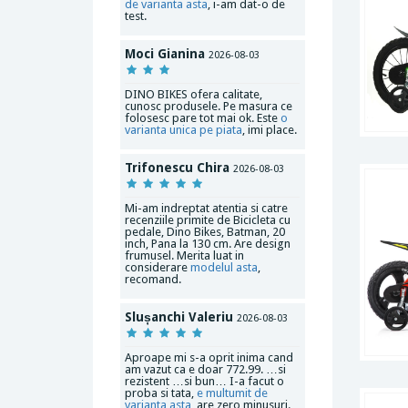
de varianta asta
, i-am dat-o de
test.
Moci Gianina
2026-08-03
DINO BIKES ofera calitate,
cunosc produsele. Pe masura ce
folosesc pare tot mai ok. Este
o
varianta unica pe piata
, imi place.
Trifonescu Chira
2026-08-03
Mi-am indreptat atentia si catre
recenziile primite de Bicicleta cu
pedale, Dino Bikes, Batman, 20
inch, Pana la 130 cm. Are design
frumusel. Merita luat in
considerare
modelul asta
,
recomand.
Slușanchi Valeriu
2026-08-03
Aproape mi s-a oprit inima cand
am vazut ca e doar 772.99. …si
rezistent …si bun… I-a facut o
proba si tata,
e multumit de
varianta asta
, are zero minusuri.