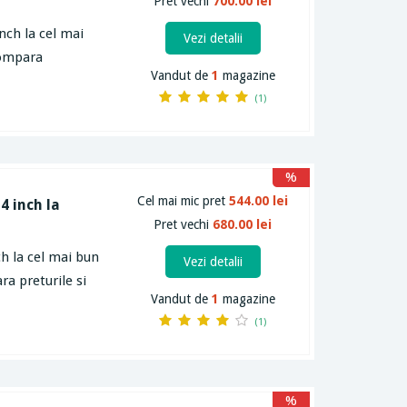
Pret vechi
700.00 lei
nch la cel mai
Vezi detalii
compara
Vandut de
1
magazine
(1)
%
Cel mai mic pret
544.00 lei
4 inch la
Pret vechi
680.00 lei
ch la cel mai bun
Vezi detalii
ra preturile si
Vandut de
1
magazine
(1)
%