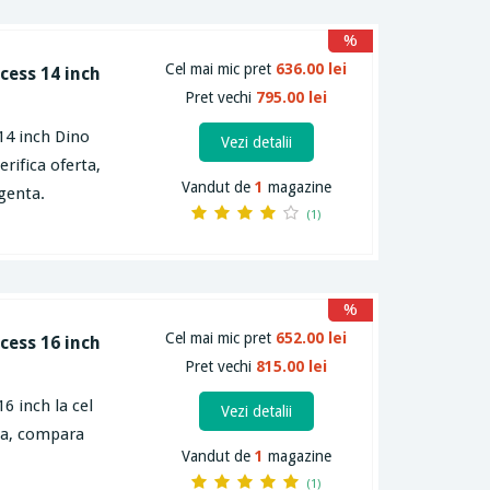
%
Cel mai mic pret
636.00 lei
ncess 14 inch
Pret vechi
795.00 lei
 14 inch Dino
Vezi detalii
erifica oferta,
Vandut de
1
magazine
igenta.
(1)
%
Cel mai mic pret
652.00 lei
ncess 16 inch
Pret vechi
815.00 lei
16 inch la cel
Vezi detalii
rta, compara
Vandut de
1
magazine
(1)